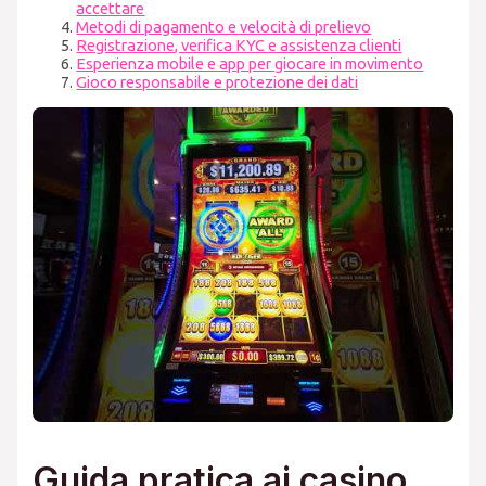
accettare
Metodi di pagamento e velocità di prelievo
Registrazione, verifica KYC e assistenza clienti
Esperienza mobile e app per giocare in movimento
Gioco responsabile e protezione dei dati
Guida pratica ai casino