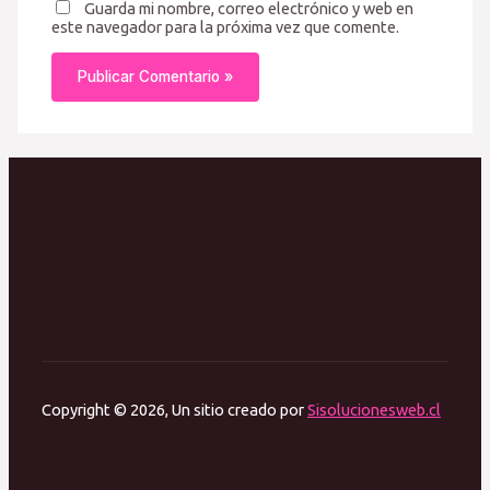
Guarda mi nombre, correo electrónico y web en
este navegador para la próxima vez que comente.
Copyright © 2026, Un sitio creado por
Sisolucionesweb.cl