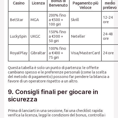
Bonus di
Casino
Licenza
Pagamento più
medio
Benvenuto
Veloce
prelievo
200% fino
12‑24
BetStar
MGA
a €500 +
Skrill
ore
100 giri
150% fino
24‑48
LuckySpin
UKGC
a €300 +
Neteller
ore
50 giri
100% fino
RoyalPlay
Gibraltar
a €400 +
Visa/MasterCard
24 ore
75 giri
Questa tabella è solo un punto di partenza: le offerte
cambiano spesso e le preferenze personali (come la scelta
del metodo di pagamento) possono far pendere la bilancia a
favore di un operatore rispetto a un altro.
9. Consigli finali per giocare in
sicurezza
Prima di lanciarti in una sessione, fai una checklist rapida:
verifica la licenza, leggi le condizioni del bonus, controlla i