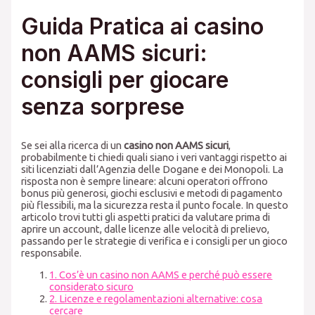
Guida Pratica ai casino
non AAMS sicuri:
consigli per giocare
senza sorprese
Se sei alla ricerca di un
casino non AAMS sicuri
,
probabilmente ti chiedi quali siano i veri vantaggi rispetto ai
siti licenziati dall’Agenzia delle Dogane e dei Monopoli. La
risposta non è sempre lineare: alcuni operatori offrono
bonus più generosi, giochi esclusivi e metodi di pagamento
più flessibili, ma la sicurezza resta il punto focale. In questo
articolo trovi tutti gli aspetti pratici da valutare prima di
aprire un account, dalle licenze alle velocità di prelievo,
passando per le strategie di verifica e i consigli per un gioco
responsabile.
1. Cos’è un casino non AAMS e perché può essere
considerato sicuro
2. Licenze e regolamentazioni alternative: cosa
cercare