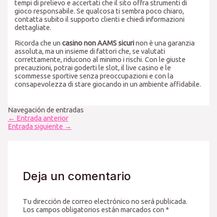
tempi di prelievo e accertati che il sito offra strumenti di
gioco responsabile. Se qualcosa ti sembra poco chiaro,
contatta subito il supporto clienti e chiedi informazioni
dettagliate.
Ricorda che un
casino non AAMS sicuri
non è una garanzia
assoluta, ma un insieme di fattori che, se valutati
correttamente, riducono al minimo i rischi. Con le giuste
precauzioni, potrai goderti le slot, il live casino e le
scommesse sportive senza preoccupazioni e con la
consapevolezza di stare giocando in un ambiente affidabile.
Navegación de entradas
←
Entrada anterior
Entrada siguiente
→
Deja un comentario
Tu dirección de correo electrónico no será publicada.
Los campos obligatorios están marcados con
*