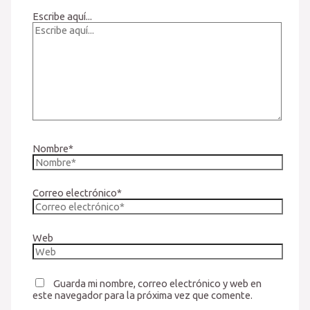
Escribe aquí...
Nombre*
Correo electrónico*
Web
Guarda mi nombre, correo electrónico y web en
este navegador para la próxima vez que comente.