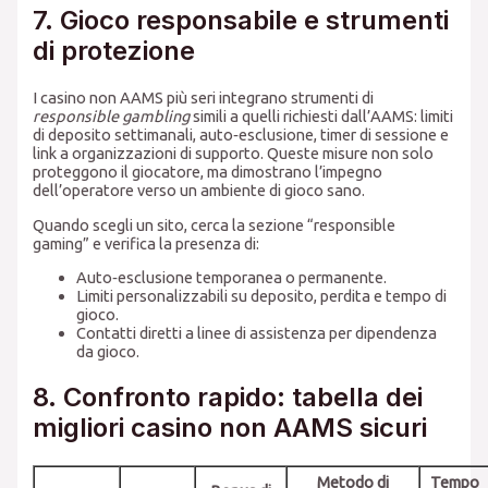
7. Gioco responsabile e strumenti
di protezione
I casino non AAMS più seri integrano strumenti di
responsible gambling
simili a quelli richiesti dall’AAMS: limiti
di deposito settimanali, auto‑esclusione, timer di sessione e
link a organizzazioni di supporto. Queste misure non solo
proteggono il giocatore, ma dimostrano l’impegno
dell’operatore verso un ambiente di gioco sano.
Quando scegli un sito, cerca la sezione “responsible
gaming” e verifica la presenza di:
Auto‑esclusione temporanea o permanente.
Limiti personalizzabili su deposito, perdita e tempo di
gioco.
Contatti diretti a linee di assistenza per dipendenza
da gioco.
8. Confronto rapido: tabella dei
migliori casino non AAMS sicuri
Metodo di
Tempo