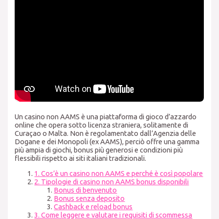
Un casino non AAMS è una piattaforma di gioco d’azzardo
online che opera sotto licenza straniera, solitamente di
Curaçao o Malta. Non è regolamentato dall’Agenzia delle
Dogane e dei Monopoli (ex AAMS), perciò offre una gamma
più ampia di giochi, bonus più generosi e condizioni più
flessibili rispetto ai siti italiani tradizionali.
1. Cos’è un casino non AAMS e perché è così popolare
2. Tipologie di casino non AAMS bonus disponibili
Bonus di benvenuto
Bonus senza deposito
Cashback e reload bonus
3. Come leggere e valutare i requisiti di scommessa