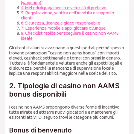
(wagering)
4. Metodi di pagamento e velocità di prelievo
5. Registrazione, verifica dell’identità e supporto
clienti
6. Sicurezza, licenze e gioco responsabile
7. Esperienza mobile e app: giocare ovunque
8. Checklist rapida per scegliere il casino non AAMS
ideale
Gli utenti italiani si avvicinano a questi portali perché spesso
trovano promozioni “casino non aams bonus” con importi
elevati, cashback settimanale e tornei con premi in denaro.
Tuttavia, è fondamentale valutare anche gli aspetti legali e
di sicurezza, perché la mancanza di supervisione locale
implica una responsabilità maggiore nella scelta del sito.
2. Tipologie di casino non AAMS
bonus disponibili
I casino non AAMS propongono diverse forme di incentivo,
tutte mirate ad attrarre nuovi giocatori e a mantenere gli
esistenti attivi. Di seguito trovi le categorie più comuni.
Bonus di benvenuto