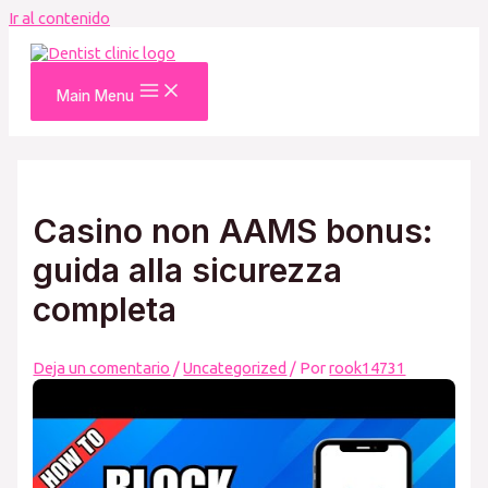
Ir al contenido
Main Menu
Casino non AAMS bonus:
guida alla sicurezza
completa
Deja un comentario
/
Uncategorized
/ Por
rook14731