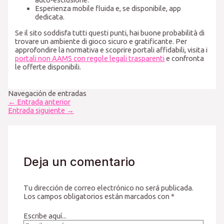
Esperienza mobile fluida e, se disponibile, app
dedicata.
Se il sito soddisfa tutti questi punti, hai buone probabilità di
trovare un ambiente di gioco sicuro e gratificante. Per
approfondire la normativa e scoprire portali affidabili, visita i
portali non AAMS con regole legali trasparenti
e confronta
le offerte disponibili.
Navegación de entradas
←
Entrada anterior
Entrada siguiente
→
Deja un comentario
Tu dirección de correo electrónico no será publicada.
Los campos obligatorios están marcados con
*
Escribe aquí...