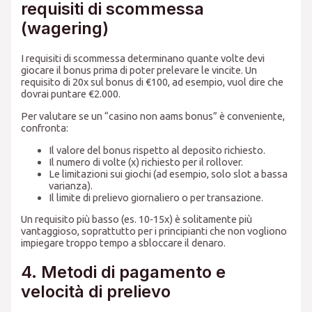
requisiti di scommessa
(wagering)
I requisiti di scommessa determinano quante volte devi
giocare il bonus prima di poter prelevare le vincite. Un
requisito di 20x sul bonus di €100, ad esempio, vuol dire che
dovrai puntare €2.000.
Per valutare se un “casino non aams bonus” è conveniente,
confronta:
Il valore del bonus rispetto al deposito richiesto.
Il numero di volte (x) richiesto per il rollover.
Le limitazioni sui giochi (ad esempio, solo slot a bassa
varianza).
Il limite di prelievo giornaliero o per transazione.
Un requisito più basso (es. 10‑15x) è solitamente più
vantaggioso, soprattutto per i principianti che non vogliono
impiegare troppo tempo a sbloccare il denaro.
4. Metodi di pagamento e
velocità di prelievo