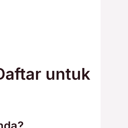
Daftar untuk
nda?