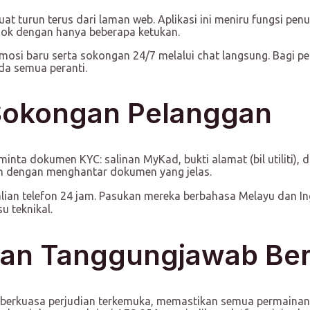
at turun terus dari laman web. Aplikasi ini meniru fungsi p
ook dengan hanya beberapa ketukan.
mosi baru serta sokongan 24/7 melalui chat langsung. Bagi p
ada semua peranti.
 Sokongan Pelanggan
a dokumen KYC: salinan MyKad, bukti alamat (bil utiliti), da
kan dengan menghantar dokumen yang jelas.
talian telefon 24 jam. Pasukan mereka berbahasa Melayu dan In
u teknikal.
dan Tanggungjawab Be
k berkuasa perjudian terkemuka, memastikan semua permainan