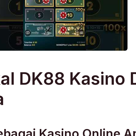
al DK88 Kasino 
a
ebagai Kasino Online A