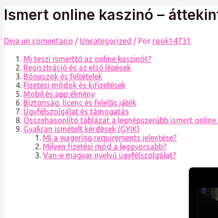
Ismert online kaszinó – átteki
Deja un comentario
/
Uncategorized
/ Por
rook14731
Mi teszi ismerttő az online kaszinót?
Regisztráció és az első lépések
Bónuszok és feltételek
Fizetési módok és kifizetések
Mobil és app élmény
Biztonság, licenc és felelős játék
Ügyfélszolgálat és támogatás
Összehasonlító táblázat a legnépszerűbb ismert online
Gyakran ismételt kérdések (GYIK)
Mi a wagering requirements jelentése?
Milyen fizetési mód a leggyorsabb?
Van-e magyar nyelvű ügyfélszolgálat?