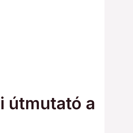
i útmutató a