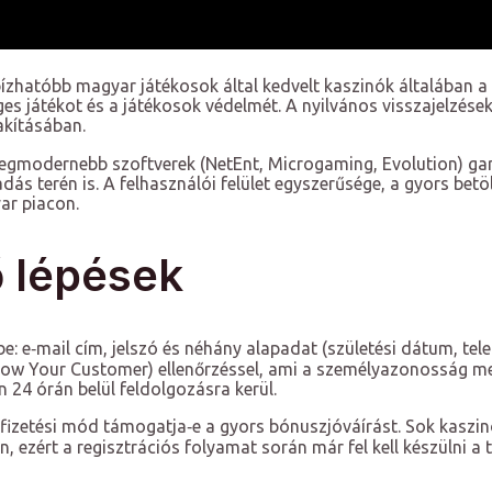
bízhatóbb magyar játékosok által kedvelt kaszinók általában
es játékot és a játékosok védelmét. A nyilvános visszajelzések
akításában.
 legmodernebb szoftverek (NetEnt, Microgaming, Evolution) gara
adás terén is. A felhasználói felület egyszerűsége, a gyors be
ar piacon.
ő lépések
ybe: e‑mail cím, jelszó és néhány alapadat (születési dátum, t
now Your Customer) ellenőrzéssel, ami a személyazonosság m
 24 órán belül feldolgozásra kerül.
tt fizetési mód támogatja‑e a gyors bónuszjóváírást. Sok kaszi
, ezért a regisztrációs folyamat során már fel kell készülni a 