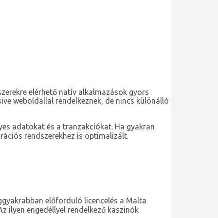
zerekre elérhető natív alkalmazások gyors
ive weboldallal rendelkeznek, de nincs különálló
yes adatokat és a tranzakciókat. Ha gyakran
rációs rendszerekhez is optimalizált.
ggyakrabban előforduló licencelés a Malta
 ilyen engedéllyel rendelkező kaszinók