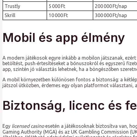
Trustly
5 000 Ft
200 000 Ft/nap
Skrill
10 000 Ft
300 000 Ft/nap
Mobil és app élmény
A modern játékosok egyre inkább a mobilon játszanak, ezért
betöltést, push‑értesítéseket a bónuszokról és egyszerű fize
app, szintén jó választás lehetnek, ha a böngészőben szeretné
A mobil környezetben különösen fontos a biztonság: a kétlép
játszol útközben, érdemes egy olyan platformot választani, am
Biztonság, licenc és fe
Egy
licensed casino
esetén a játékosoknak biztosítva van, ho
Gaming Authority (MGA) és az UK Gambling Commission (UKGC)