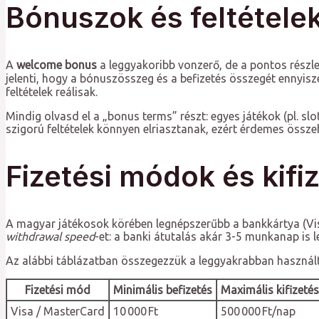
Bónuszok és feltétele
A
welcome bonus
a leggyakoribb vonzerő, de a pontos részl
jelenti, hogy a bónuszösszeg és a befizetés összegét ennyiszer
feltételek reálisak.
Mindig olvasd el a „bonus terms” részt: egyes játékok (pl. sl
szigorú feltételek könnyen elriasztanak, ezért érdemes össze
Fizetési módok és kifi
A magyar játékosok körében legnépszerűbb a bankkártya (Visa,
withdrawal speed
-et: a banki átutalás akár 3-5 munkanap is l
Az alábbi táblázatban összegezzük a leggyakrabban használt fi
Fizetési mód
Minimális befizetés
Maximális kifizetés
Visa / MasterCard
10 000 Ft
500 000 Ft/nap