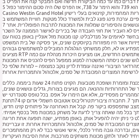
קורת חדשה ואם המבקר קנה את הפריט ב Amazon. עם פוטנציאל זכיות גדולות והריגוש של סיבוב הגלגלים, מכונות מזל הן חובה לנסות לכל חובב
קזינו. סרטון – שריפות אינן קורות כי אם נגרמות. אם השחקן ניחש שתי ספרות בסדר המדויק למשל הרצף שעלה בגורל הוא 739 והוא הימר על 738, אז הפרס שלו היה סכום ההימור כפול 5.
Casino Westin Grand Hotel הוא יעד קזינו פופולרי נוסף בגרמניה. בשל הדרישות הרגולטוריות המחמירות, קזינואים בעלי רישיון MGA אינם יכולים לקבל שחקנים מישראל. Ilתשלומים ונושאים
 ערכת פינג פונג לבית ולמשרד כולל מטקות. חוויית המשתמש ב Shuffle. Com היא מהטובות ביותר, עם עיצוב אתר חלק ומשחק מותאם למחשבים נייחים ולמכשירים ניידים. הן עוזרות
לשלוט בתקציב וניהול סיכונים. מעצבים שמים דגש על התאמת הנושאים והסיפורים שמלוות את המכונות לתרבות הפופולרית. אתר 7XL הינו הסוכנות הרשמית של GGPOKER – אפליקציית
יס לא העביר את חוזי העבודה של בכירים לאישור הממונה על השכר
מנדלבליט. קנו מכונות מזל אונליין באופן בטוח עם Fruugo, ותיהנו מתשלום מאובטח
 פיזיות אשר היו מפוזרות בקיוסקים שונים, אך פסיקה של בית המשפט
פן מפתיע או לא, חלק ממשחקי הגלגלות המובילים למשתמשים גבוהים
מציעים RTP די טוב. הימורים, בין אם מדובר בפוקר ובין אם בהימורי ספורט, הם פעילות מרגשת שמושכת אליה אנשים רבים. לטובת המשתמשים החדשים, אנו מציעים היכרות מנהלת עם כמה
י שלוש שנים ניסתה המשטרה למנוע ממפעל הפיס להכניס את המכונות
רדאר הציבורי ואיננה עומדת לדיון נוקב כמצופה – למרות שלפי כל
מכונות מזל מסורתיות מופעלות במטבעות, ובצירוף נכון של הסמלים בחלונות ניתן לזכות בזכיות שונות, ואז המכונה מנצנצת ומזמרת ושופכת מטבעות. הקזינו פתוח 24 שעות ביממה. כללים
ל התחרותיות וההנאה. הם מגיעים בצורות, גדלים ונושאים שונים,
המהמרים מפסידים, אלא אם הימרו על אפס. בכל טופס סטנדרטי יש
לבחור 6 מספרים מתוך 37 ועוד מספר חזק אחד מתוך 7. תחבורה ציבורית:טרוליבוס אוטובוס חשמלי אדום קו 74תחנת Kassai tér. חשוב לשים לב לזמן שאתה משקיע במשחק ושאתה לא
 מצב שתפספסו ביקור פה. קבל את האחרונה על פיתוחים קזינו חדש,
המדריך המקיף הזה ידריך אותך בכל מה שאתה צריך לדעת על משחק במכונות מזל בכסף אמיתי.
י ניתן יהיה להפעיל אותן. באופן מפתיע, ישנה תופעה אחת חריגה
צרים המכובדת של סמים, אלכוהול והתמכרויות אחרות. זו עבריינות
ם, ובדרכה גובה מחיר כלכלי, אישי ואנושי כבד לא רק מהמתמכרים
יחיד לאתר ולתקן מכונות משחקים מורכבות. אחת הסיבות העיקריות