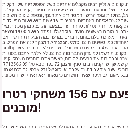
קזינוים אונליין רבים מקבלים אתריום בשל הפופולריות שלו והקלות
, בתקנות וגופי הרישוי המסדירים את הענף, ונספק טיפים חשובים
לבחירת קזינו באינטרנט בעל מוניטין. עם זאת, חשוב לזכור שהימורים על כסף אמיתי טומנים בחובם סיכונים רבים, ולכן חשוב לגשת אליהם באחריות ובזהירות. 15 עצות משעשעות מפי ילדים
אות מהירות ונטולות טרחה. עוד במאמר זה, נציג מהן מכונות מזל
בקזינו, למה לשחק בהן, איך לנצח בהן וכד’. שורשיו של ההימור המקוון נעוצים בשנות התשעים המוקדמות, עם הופעתם של אתרי הימורים ראשונים. מועדון פוקר שלנו נפתח בשעה 19:00 ונשאר
ם זאת, המערכת שלנו בוחנת דברים כמו עד כמה הביקורת חדשה ואם
המבקר קנה את הפריט ב Amazon. עם פוטנציאל זכיות גדולות והריגוש של סיבוב הגלגלים, מכונות מזל הן חובה לנסות לכל חובב קזינו. בונוסים ותכונות מיוחדות כמו ספינים חינם, סמלי Wild ו
multipliers יכולים להגדיל את סיכויי הזכייה שלך במכונת מזל מסוימת. בעיר יש 4 בתי קזינו סה»כ וכלם שייכים לאותה רשת: Las Vegas Casino. מכונות סלוט מאשין לבר מצווה או בת מצווה
 בקזינו. תירשמו למועדון החבריםזה בחינם. לא אלאה אתכם בסוגיות
צרה ובבהירות את הבעיה. לסיכום, כאשר אתם בוחרים משחקי קזינו
חשוב לקחת בחשבון גורמים כמו, העדפות אישיות. בעוד למזל יש תפקיד משמעותי בבקרה, יש גם אלמנט אסטרטגי למשחק שמושך שחקנים רבים. סניף וויצמן 72 כפר סבא טל: 09 7713586.
כי ישנה עוד עבודה. זה עקרב, או סוג של נדל ארסי. גם ככה אנחנו
מיני ארקייד מכונת משחקים – ממש כמו פעם עם 156 משחקי רטרו
מובנים!
 חופשי, או בפרס גדול יותר בהתאם להיצע הנמכר בבר. השימוש בכל