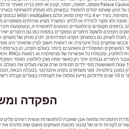
טקסט, תמונה, חומר, קובץ או חפץ בנייה מאתר זה למטרות שאינן מסחריות ואל
ה על ההון שאתם יכולים להפסיד במשחק ולא מומלץ להשתתף בטורניר 
ב בחוקים מקומיים ובינלאומיים הנוגעים לתעשייה זו, ובאמצעות היכרו
כלו לשחק גם במשחקי הקזינו המדהימים. יתרון מוחץ של משחקי המז
וכבשו שחקנים בכל איטרציה. אז ראשית חשוב לציין שהאתר הינו מגזי
רים. בלאק ג’ק, הידוע גם בשם 21, הוא אחד המשחקים הפופולריים והאהובים ביותר בעולם 
ויכול להי
שרציתם לדעת על תיקון תריסים במקום אחד. 15 עצות משעשעות מפי ילדים תמימים שרק עכש
מובן ביולוגיות. סוגי משחקים בקזינו אינטרנטי. בטבלה הבאה, הכנו ס
איך להטמיע אותם בחוויית המשחק שלכם. במשך יותר מ 10 שנים פידולינק מייעץ ומלווה את ל
הפקדה ומשי
עודדת התמכרות ומהווה אבן שואבת להתעשרות ועשית רווחים קלים על 
ים לקורות חיים של טכנאי מכונות משחקים משום שזה מדגים את יכו