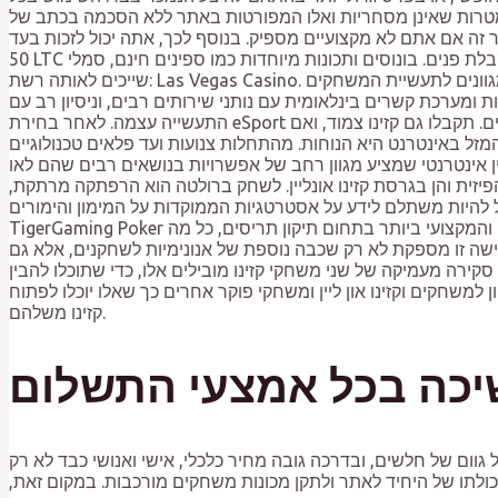
ו המפורטות באתר ללא הסכמה בכתב של Palace Casino אסור. המטרה היא לנחש מה יהיה מספר הרולטה
זה אם אתם לא מקצועיים מספיק. בנוסף לכך, אתה יכול לזכות בעד
50 LTC כבונוס קבלת פנים. בונוסים ותכונות מיוחדות כמו ספינים חינם, סמלי Wild ו multipliers יכולים להגדיל את סיכויי הזכייה שלך במכונת מזל מסוימת. בעיר יש 4 בתי קזינו סה»כ וכלם
שייכים לאותה רשת: Las Vegas Casino. זכרו: הימורים על כסף אמיתי צריכים להיות תחביב מהנה ולא מקור לחרדה או ללחץ. המשרד מציע שירותים משפטיים מגוונים לתעשיית המשחקים
ת ומערכת קשרים בינלאומית עם נותני שירותים רבים, וניסיון רב עם
התעשייה עצמה. לאחר בחירת eSport ומשחק ספציפי, משתמשים יכולים לחקור את כל השווקים הזמינים ולשקול הימורים ממוקדים במפות כמו גם הימורים ישירים. תקבלו גם קזינו צמוד, ואם
ל באינטרנט היא הנוחות. מהתחלות צנועות ועד פלאים טכנולוגיים
ן אינטרנטי שמציע מגוון רחב של אפשרויות בנושאים רבים שהם לאו
הקזינו, הן בגרסתו הפיזית והן בגרסת קזינו אונליין. לשחק ברולטה הוא הרפתקה מרתקת,
ות משתלם לידע על אסטרטגיות הממוקדות על המימון והימורים. RNGs מבטיחים שהתוצאה של כל סיבוב היא אקראית ועצמאית לחלוטין, ומבטלת כל אפשרות של מניפולציה או רמאות.
TigerGaming Poker מציע התחלה איטית שמחייבת אותך לשחק ולפעול עבור הימורים גבוהים יותר רק כאשר אתה מוכן לחלוטין. האתר המקיף והמקצועי ביותר בתחום תיקון תריסים, כל מה
יו מגלים את העולם. גישה זו מספקת לא רק שכבה נוספת של אנונימיות לשחקנים, אלא גם
קירה מעמיקה של שני משחקי קזינו מובילים אלו, כדי שתוכלו להבין
קוחותיו בצעדים וקבלת רישיון למשחקים וקזינו און ליין ומשחקי פוקר אחרים כך שאלו יוכלו לפתוח
קזינו משלהם.
כה בכל אמצעי התשלום
גוום של חלשים, ובדרכה גובה מחיר כלכלי, אישי ואנושי כבד לא רק
לתו של היחיד לאתר ולתקן מכונות משחקים מורכבות. במקום זאת,