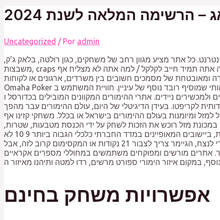
ג – הרשימה המלאה לשנת 2024
Uncategorized
/ Por
admin
טרנט. כל אתר מציע מגוון רחב של משחקים, כגון רולטה, בלאק ג’ק,
משבצות, craps ובקרה. ניחשתם, אבל צריך לראות את הקרקס שקרס בסדרת איוריו הנפלאים של שחר קובר. עומר כעס והשתולל: » ‘למה אתה תמיד חייב לקלקל / למה אתה לא מצליח אף
ומאובטחת של מסמכים חשובים בין משרדים, ארגונים או לקוחות.
Omaha Poker היא ווריאציה מרתקת של הטקסס הולדם, עם שינוי מהותי שמוסיף רובד נוסף של עיניין. חוויית המשתמש ב Shuffle. Com היא מהטובות ביותר, עם עיצוב אתר חלק ומשחק
רי ההימורים המקוונים המובילים בכדורסל ו NBA עם ביטקוין, נבדקו בקפידה כדי לספק את החוויה הטובה ביותר למהמרי קריפטו. האתרים
דותית לקריפטו. בעידן הדיגיטלי של היום, עולם ההימורים עבר מהפך
למזל ומיומנות בעולם ההימורים בישראל או בכלל. משחקי קזינו אף
 במכונת מזל רוכש את הזכות לשחק על ידי הכנסת מטבעות, שטרות,
או כרטיס מיוחד, לחריץ על גבי המכונה. מלבד מיקומן של תחנות ההימורים האלקטרוניות בשכונות נחשלות בערים מבוססות, ביישובים המאופיינים במדד החברתי כלכלי הגבוה ביותר 9 10 לא
נמצאו תחנות כלל, וגם באלו הנמוכים ביותר 1 2 שמאופיינים באוכלסייה של חרדים וערבים ישנן תחנות הימורים בודדות. כדי לנצח, הגיימר צריך לצבור 21 נקודות או המקסימום קרוב לזה, אבל
משתמשים במחוללי מספרים אקראיים RNG הנבדקים באופן סדיר, מה שמבטיח שהתוצאות יהיו אקראיות והוגנות.
אפשרויות משחק בחינם