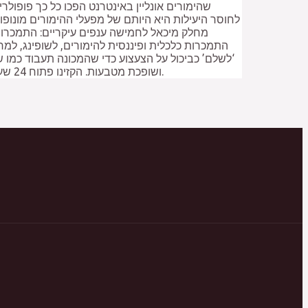
שהימורים אונליין באינטרנט הפכו כל כך פופולר
לחוסר היעילות היא היותם של מפעלי ההימורים מונופו
מחלק מיכאל לחמישה ענפים עיקריים: התמכרות
התמכרות כלכלית ופיננסית להימורים, לשופינג, למרמה
‘לשלם’ כביכול על הצעצוע כדי שהמכונה תעבוד כמו שצ
ושופכת מטבעות. הקזינו פתוח 24 שעות ביממה. אנו עדים למגוון רחב יותר של ביטויים עצמיים, הן מבחינת המגדר והן. היתרון הגדול של משחק הפוקר הוא טווח היחסים שקיים.