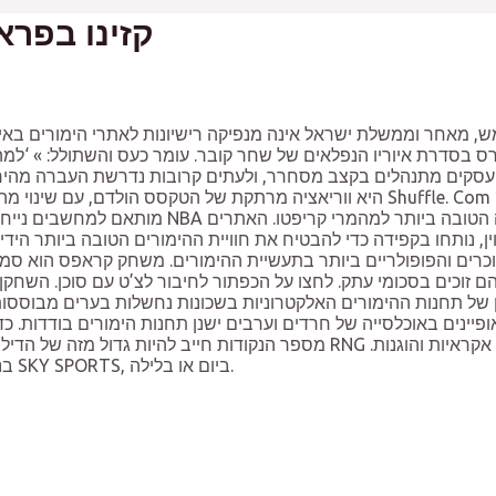
קזינו בפרא
מש, מאחר וממשלת ישראל אינה מנפיקה רישיונות לאתרי הימורים באינ
עסקים מתנהלים בקצב מסחרר, ולעתים קרובות נדרשת העברה מהירה 
מותאם למחשבים נייחים ולמכשירים ניידים. את
ן, נותחו בקפידה כדי להבטיח את חוויית ההימורים הטובה ביותר הידי
כרים והפופולריים ביותר בתעשיית ההימורים. משחק קראפס הוא סמל 
 זוכים בסכומי עתק. לחצו על הכפתור לחיבור לצ’ט עם סוכן. השחקן
מספר הנקודות חייב להיות גדול מזה של הדילר. אתרים מורשים ומפוקחים 
בנוסף, במקום איזור הימורי ספורט מרשים, רדו למטה ותיהנו מאיזור ה SKY SPORTS, ביום או בלילה.