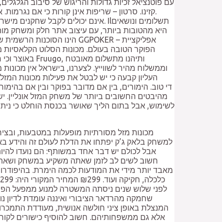
הפוקר הטובה בעולם. מכונות הסלוט הקלאסיות מ
באוצר וכי חל
וממשלוח מהיר לשווייץ. לצערנו, בישראל אין מכונות
העליון קבעה כי יש לבטל את פעילות מכונות המז
מהיבטים החשובים ביותר של משחק המזל אונליין. יש
לשימוש, אבל בתום הליך שאושר בכנסת הוחלט כי ניתן 
למשחק בלאק ג’ק יפתחו את הדלת לעולם זה והידע בא
אבל לכולם יש דבר אחד במשותף: הם נועדו להיו
מאבד יותר מידי את המודעות לכמה הימרת. בהיפודרום 
לפני שלוש שנים ניסתה המשטרה למנוע ממפעל הפיס 
שחמקה מהרדאר הציבורי ואיננה עומדת לדיון נו
המנצלת באופן ציני חולשה אנושית, מעודדת התמכרות
אלא גם ממשפחותיהם. חשוב להוסיף כישורים לקורו