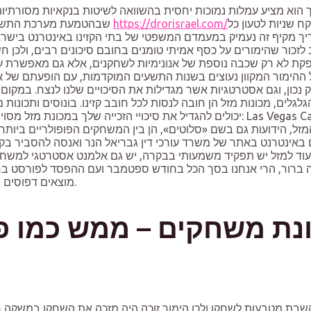
 הוא מציע עמלות נמוכות יחסית בהשוואה לשיטות בנקאיות מסורתיות. 
ח שניות לטעון כל
שבהטמעת מערכת התשלומים שלו. זהו אחד המעטים שמציעים ספר ספורט, קזינו מקוון ולוטו
ך מקיף זה נעמיק במעמדם המשפטי של בתי הקזינו באינטרנט בישראל
קת לא רק שכבה נוספת של אנונימיות לשחקנים, אלא גם מאפשרת עסק
 נכון, וגם אסטרטגיות אשר מגדילות את הסיכויים שלנו לנצח. במקו
 המזל, הידועות גם בשם «סלוטים», הן בין המשחקים הפופולריים ביותר
 באינטרנט באתר של משרד עורכי דין גבריאל הנר ואנסה להסביר בק
ה ברור, הרי אנחנו בסך הכל בחודש ספטמבר ועם ההפסד לפורסט ברור 
מוצאים דפוסים בכל מקום, גם איפה שאין, וחושדים כי מאחורי אקראיות יש יד מכוונת.
של השבת מטבעות לשחקן ולכן הימור זוכה היה מזכה את השחקן במשקה