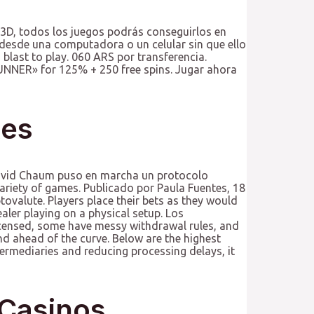
 3D, todos los juegos podrás conseguirlos en
desde una computadora o un celular sin que ello
 blast to play. 060 ARS por transferencia.
UNNER» for 125% + 250 free spins. Jugar ahora
tes
 David Chaum puso en marcha un protocolo
variety of games. Publicado por Paula Fuentes, 18
ptovalute. Players place their bets as they would
ealer playing on a physical setup. Los
icensed, some have messy withdrawal rules, and
d ahead of the curve. Below are the highest
termediaries and reducing processing delays, it
 Casinos