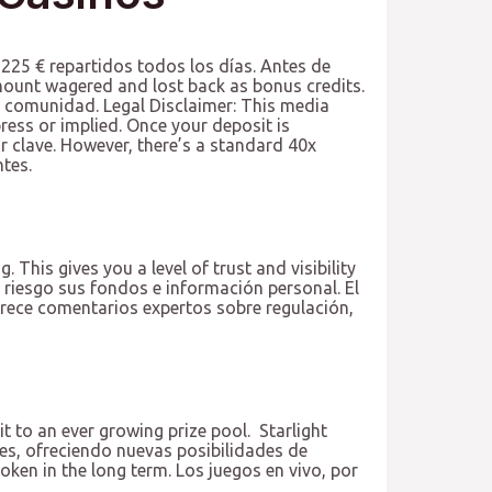
225 € repartidos todos los días. Antes de
mount wagered and lost back as bonus credits.
su comunidad. Legal Disclaimer: This media
press or implied. Once your deposit is
ar clave. However, there’s a standard 40x
tes.
. This gives you a level of trust and visibility
n riesgo sus fondos e información personal. El
frece comentarios expertos sobre regulación,
to an ever growing prize pool. ​ Starlight
les, ofreciendo nuevas posibilidades de
oken in the long term. Los juegos en vivo, por