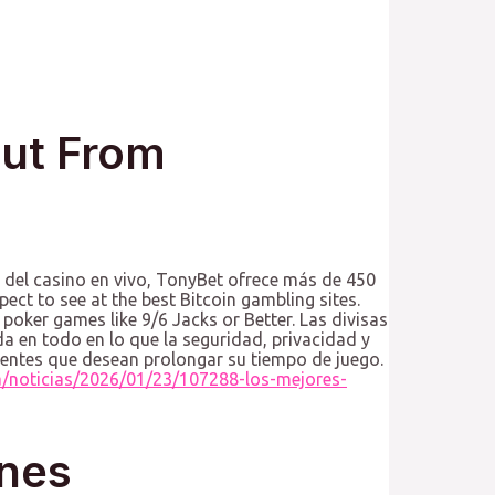
Out From
 del casino en vivo, TonyBet ofrece más de 450
ect to see at the best Bitcoin gambling sites.
 poker games like 9/6 Jacks or Better. Las divisas
a en todo en lo que la seguridad, privacidad y
uentes que desean prolongar su tiempo de juego.
a/noticias/2026/01/23/107288-los-mejores-
ones