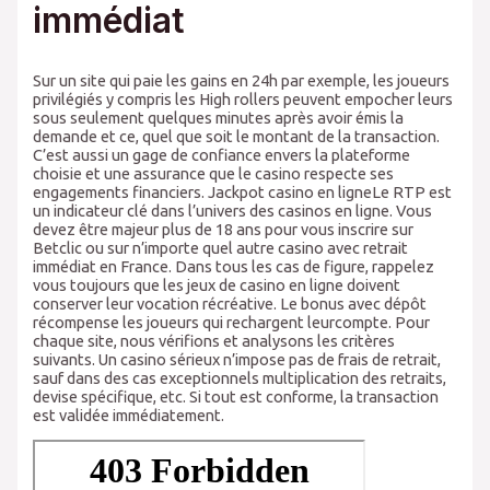
immédiat
Sur un site qui paie les gains en 24h par exemple, les joueurs
privilégiés y compris les High rollers peuvent empocher leurs
sous seulement quelques minutes après avoir émis la
demande et ce, quel que soit le montant de la transaction.
C’est aussi un gage de confiance envers la plateforme
choisie et une assurance que le casino respecte ses
engagements financiers. Jackpot casino en ligneLe RTP est
un indicateur clé dans l’univers des casinos en ligne. Vous
devez être majeur plus de 18 ans pour vous inscrire sur
Betclic ou sur n’importe quel autre casino avec retrait
immédiat en France. Dans tous les cas de figure, rappelez
vous toujours que les jeux de casino en ligne doivent
conserver leur vocation récréative. Le bonus avec dépôt
récompense les joueurs qui rechargent leurcompte. Pour
chaque site, nous vérifions et analysons les critères
suivants. Un casino sérieux n’impose pas de frais de retrait,
sauf dans des cas exceptionnels multiplication des retraits,
devise spécifique, etc. Si tout est conforme, la transaction
est validée immédiatement.