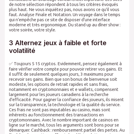
de notre sélection répondent à tous les critères évoqués
plus haut. Ne vous inquiétez pas, nous avons ce qu’il vous
faut. Analyse Finale et Notation. Un voyage dans le temps
qui n’empêche pas ce site de disposer d’une interface
moderne et très ergonomique. Du stand up au dîner show :
votre soirée, votre style.
3 Alternez jeux à faible et forte
volatilité
✅ Toujours 5 15 cryptos. Evidemment, pensez également à
faire vérifier votre compte pour pouvoir retirer vos gains. Et
il suffit de seulement quelques jours, 3 maximums pour
recevoir ses gains. Bien que son bonus de bienvenue soit
modeste, les options de retrait rapides et sans frais,
notamment en cryptomonnaies et e wallets, compensent
largement pour les joueurs canadiens à la recherche
d’efficacité. Pour gagner la confiance des joueurs, ils misent
sur la transparence, la technologie et la qualité du service.
Ces frais ne sont pas imputables au casino, mais sont
inhérents au fonctionnement des transactions en
cryptomonnaies. Avec le nombre important de casinos en
ligne sur le marché, tous les arguments sont bons pour se
démarquer. Cashback : remboursement partiel des pertes. Au