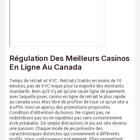
Régulation Des Meilleurs Casinos
En Ligne Au Canada
Temps de retrait et KYC : Retraits traités en moins de 10
minutes, pas de KYC requis pour la majorité des montants
standards. Bien qu’il n’y ait qu’une seule ligne de paiement
avec laquelle jouer, casino en ligne de retrait le plus rapide
au canada vous êtes libre de profiter de tout ce qu’un site a
à offrir. Voici un aperçu des promotions proposées.
Condition d’obtention du bonus. Ne copiez pas, ne
redistribuez pas ou ne republiez pas sans consentement
écrit préalable. De simple distraction, le jeu est vite devenu
une passion. Chaque mode de jeu présente des
caractéristiques distinctes qui conviennent à différents
profils. Vous y retrouverez notamment. Elles permettent