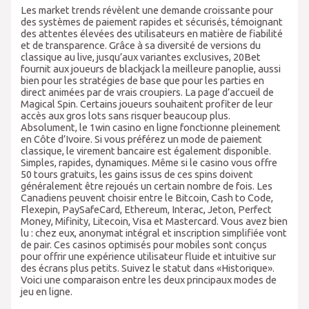
Les market trends révèlent une demande croissante pour
des systèmes de paiement rapides et sécurisés, témoignant
des attentes élevées des utilisateurs en matière de fiabilité
et de transparence. Grâce à sa diversité de versions du
classique au live, jusqu’aux variantes exclusives, 20Bet
fournit aux joueurs de blackjack la meilleure panoplie, aussi
bien pour les stratégies de base que pour les parties en
direct animées par de vrais croupiers. La page d’accueil de
Magical Spin. Certains joueurs souhaitent profiter de leur
accès aux gros lots sans risquer beaucoup plus.
Absolument, le 1win casino en ligne fonctionne pleinement
en Côte d’Ivoire. Si vous préférez un mode de paiement
classique, le virement bancaire est également disponible.
Simples, rapides, dynamiques. Même si le casino vous offre
50 tours gratuits, les gains issus de ces spins doivent
généralement être rejoués un certain nombre de fois. Les
Canadiens peuvent choisir entre le Bitcoin, Cash to Code,
Flexepin, PaySafeCard, Ethereum, Interac, Jeton, Perfect
Money, Mifinity, Litecoin, Visa et Mastercard. Vous avez bien
lu : chez eux, anonymat intégral et inscription simplifiée vont
de pair. Ces casinos optimisés pour mobiles sont conçus
pour offrir une expérience utilisateur fluide et intuitive sur
des écrans plus petits. Suivez le statut dans «Historique».
Voici une comparaison entre les deux principaux modes de
jeu en ligne.