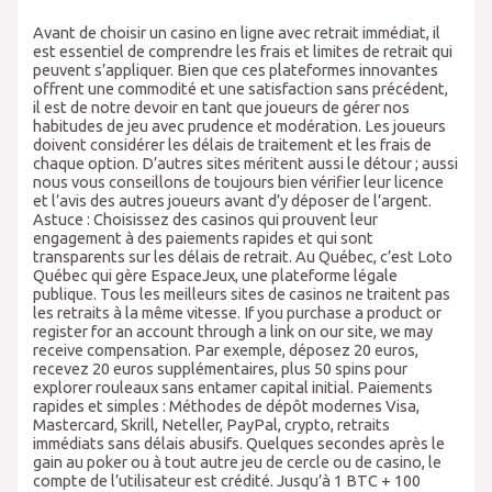
Avant de choisir un casino en ligne avec retrait immédiat, il
est essentiel de comprendre les frais et limites de retrait qui
peuvent s’appliquer. Bien que ces plateformes innovantes
offrent une commodité et une satisfaction sans précédent,
il est de notre devoir en tant que joueurs de gérer nos
habitudes de jeu avec prudence et modération. Les joueurs
doivent considérer les délais de traitement et les frais de
chaque option. D’autres sites méritent aussi le détour ; aussi
nous vous conseillons de toujours bien vérifier leur licence
et l’avis des autres joueurs avant d’y déposer de l’argent.
Astuce : Choisissez des casinos qui prouvent leur
engagement à des paiements rapides et qui sont
transparents sur les délais de retrait. Au Québec, c’est Loto
Québec qui gère EspaceJeux, une plateforme légale
publique. Tous les meilleurs sites de casinos ne traitent pas
les retraits à la même vitesse. If you purchase a product or
register for an account through a link on our site, we may
receive compensation. Par exemple, déposez 20 euros,
recevez 20 euros supplémentaires, plus 50 spins pour
explorer rouleaux sans entamer capital initial. Paiements
rapides et simples : Méthodes de dépôt modernes Visa,
Mastercard, Skrill, Neteller, PayPal, crypto, retraits
immédiats sans délais abusifs. Quelques secondes après le
gain au poker ou à tout autre jeu de cercle ou de casino, le
compte de l’utilisateur est crédité. Jusqu’à 1 BTC + 100