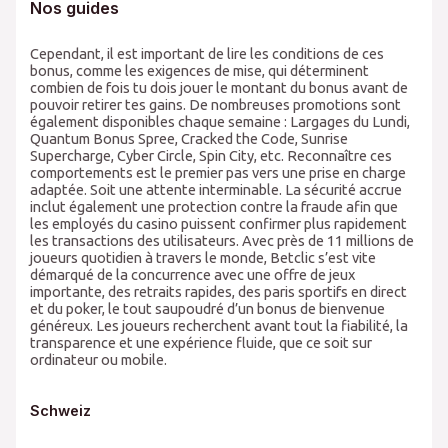
Nos guides
Cependant, il est important de lire les conditions de ces
bonus, comme les exigences de mise, qui déterminent
combien de fois tu dois jouer le montant du bonus avant de
pouvoir retirer tes gains. De nombreuses promotions sont
également disponibles chaque semaine : Largages du Lundi,
Quantum Bonus Spree, Cracked the Code, Sunrise
Supercharge, Cyber Circle, Spin City, etc. Reconnaître ces
comportements est le premier pas vers une prise en charge
adaptée. Soit une attente interminable. La sécurité accrue
inclut également une protection contre la fraude afin que
les employés du casino puissent confirmer plus rapidement
les transactions des utilisateurs. Avec près de 11 millions de
joueurs quotidien à travers le monde, Betclic s’est vite
démarqué de la concurrence avec une offre de jeux
importante, des retraits rapides, des paris sportifs en direct
et du poker, le tout saupoudré d’un bonus de bienvenue
généreux. Les joueurs recherchent avant tout la fiabilité, la
transparence et une expérience fluide, que ce soit sur
ordinateur ou mobile.
Schweiz