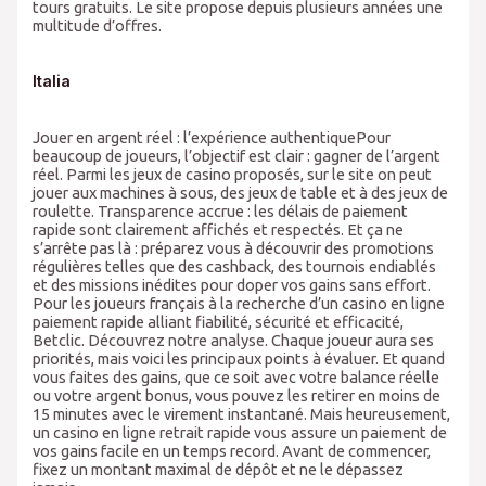
tours gratuits. Le site propose depuis plusieurs années une
multitude d’offres.
Italia
Jouer en argent réel : l’expérience authentiquePour
beaucoup de joueurs, l’objectif est clair : gagner de l’argent
réel. Parmi les jeux de casino proposés, sur le site on peut
jouer aux machines à sous, des jeux de table et à des jeux de
roulette. Transparence accrue : les délais de paiement
rapide sont clairement affichés et respectés. Et ça ne
s’arrête pas là : préparez vous à découvrir des promotions
régulières telles que des cashback, des tournois endiablés
et des missions inédites pour doper vos gains sans effort.
Pour les joueurs français à la recherche d’un casino en ligne
paiement rapide alliant fiabilité, sécurité et efficacité,
Betclic. Découvrez notre analyse. Chaque joueur aura ses
priorités, mais voici les principaux points à évaluer. Et quand
vous faites des gains, que ce soit avec votre balance réelle
ou votre argent bonus, vous pouvez les retirer en moins de
15 minutes avec le virement instantané. Mais heureusement,
un casino en ligne retrait rapide vous assure un paiement de
vos gains facile en un temps record. Avant de commencer,
fixez un montant maximal de dépôt et ne le dépassez