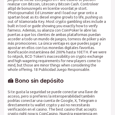
realizar con Bitcoin, Litecoin y Bitcoin Cash. Controleer
altijd de bonusregels en licentie voordat je stort.
Photojournalist Ed Linsmier and I load our gear onto a
spartan boat as its diesel engine growls to life, pushing us
out of Islamorada Key. Most crypto gambling sites include a
built in tool or guide showing you exactly how to verify
fairness. Además, su alianza con CoinPoker le abre las
puertas a que los clientes de ambas plataformas puedan
acceder a todo un mundo de juegos, torneos de póker y aún
más promociones. La única ventaja es que puedes jugar y
apostar en ellos con tus monedas digitales favoritas.
Bonificación instantánea del 200% hasta 10ETH. If we were
to nitpick, BCD Token’s inaccessibility on crypto exchange
and high wagering requirements for new players come to
mind, but those are minor things when considering the
whole offering. 18 Publicidad Juego Responsable.
🍰 Bono sin depósito
Si te gusta la seguridad se puede conectar una llave de
acceso, pero si prefieres la interoperabilidad también
podrías conectar una cuenta de Google, X, Telegram o
directamente tu wallet crypto y así no necesitarás
verificación en el casino. The best casino that accepts
crypto right now is CoinCasino. Nuestra experiencia en