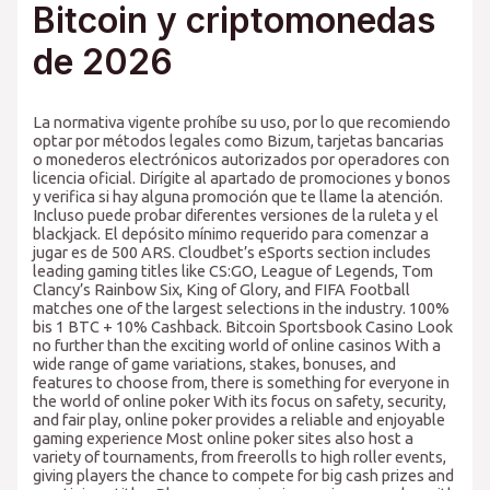
Bitcoin y criptomonedas
de 2026
La normativa vigente prohíbe su uso, por lo que recomiendo
optar por métodos legales como Bizum, tarjetas bancarias
o monederos electrónicos autorizados por operadores con
licencia oficial. Dirígite al apartado de promociones y bonos
y verifica si hay alguna promoción que te llame la atención.
Incluso puede probar diferentes versiones de la ruleta y el
blackjack. El depósito mínimo requerido para comenzar a
jugar es de 500 ARS. Cloudbet’s eSports section includes
leading gaming titles like CS:GO, League of Legends, Tom
Clancy’s Rainbow Six, King of Glory, and FIFA Football
matches one of the largest selections in the industry. 100%
bis 1 BTC + 10% Cashback. Bitcoin Sportsbook Casino Look
no further than the exciting world of online casinos With a
wide range of game variations, stakes, bonuses, and
features to choose from, there is something for everyone in
the world of online poker With its focus on safety, security,
and fair play, online poker provides a reliable and enjoyable
gaming experience Most online poker sites also host a
variety of tournaments, from freerolls to high roller events,
giving players the chance to compete for big cash prizes and