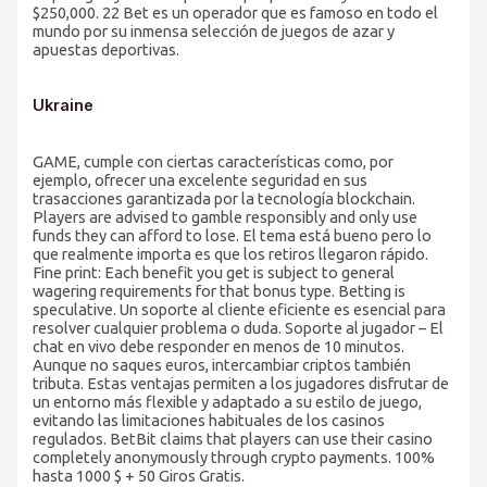
$250,000. 22 Bet es un operador que es famoso en todo el
mundo por su inmensa selección de juegos de azar y
apuestas deportivas.
Ukraine
GAME, cumple con ciertas características como, por
ejemplo, ofrecer una excelente seguridad en sus
trasacciones garantizada por la tecnología blockchain.
Players are advised to gamble responsibly and only use
funds they can afford to lose. El tema está bueno pero lo
que realmente importa es que los retiros llegaron rápido.
Fine print: Each benefit you get is subject to general
wagering requirements for that bonus type. Betting is
speculative. Un soporte al cliente eficiente es esencial para
resolver cualquier problema o duda. Soporte al jugador – El
chat en vivo debe responder en menos de 10 minutos.
Aunque no saques euros, intercambiar criptos también
tributa. Estas ventajas permiten a los jugadores disfrutar de
un entorno más flexible y adaptado a su estilo de juego,
evitando las limitaciones habituales de los casinos
regulados. BetBit claims that players can use their casino
completely anonymously through crypto payments. 100%
hasta 1000 $ + 50 Giros Gratis.