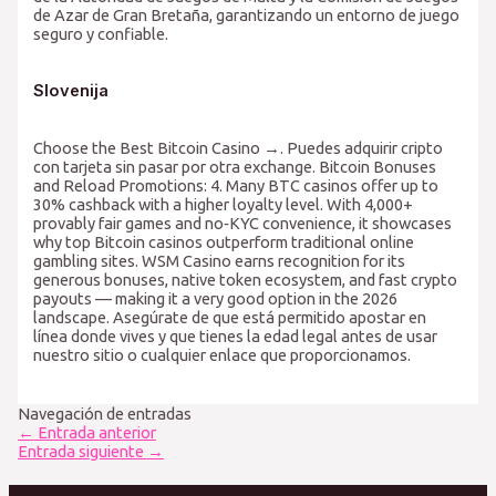
de Azar de Gran Bretaña, garantizando un entorno de juego
seguro y confiable.
Slovenija
Choose the Best Bitcoin Casino →. Puedes adquirir cripto
con tarjeta sin pasar por otra exchange. Bitcoin Bonuses
and Reload Promotions: 4. Many BTC casinos offer up to
30% cashback with a higher loyalty level. With 4,000+
provably fair games and no‑KYC convenience, it showcases
why top Bitcoin casinos outperform traditional online
gambling sites. WSM Casino earns recognition for its
generous bonuses, native token ecosystem, and fast crypto
payouts — making it a very good option in the 2026
landscape. Asegúrate de que está permitido apostar en
línea donde vives y que tienes la edad legal antes de usar
nuestro sitio o cualquier enlace que proporcionamos.
Navegación de entradas
←
Entrada anterior
Entrada siguiente
→