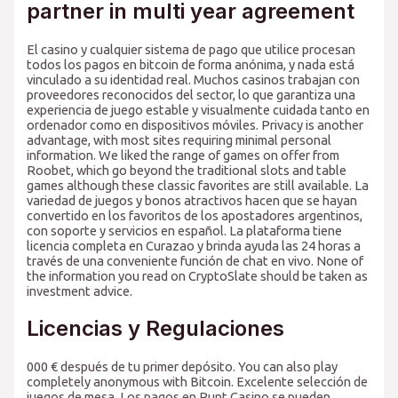
partner in multi year agreement
El casino y cualquier sistema de pago que utilice procesan
todos los pagos en bitcoin de forma anónima, y nada está
vinculado a su identidad real. Muchos casinos trabajan con
proveedores reconocidos del sector, lo que garantiza una
experiencia de juego estable y visualmente cuidada tanto en
ordenador como en dispositivos móviles. Privacy is another
advantage, with most sites requiring minimal personal
information. We liked the range of games on offer from
Roobet, which go beyond the traditional slots and table
games although these classic favorites are still available. La
variedad de juegos y bonos atractivos hacen que se hayan
convertido en los favoritos de los apostadores argentinos,
con soporte y servicios en español. La plataforma tiene
licencia completa en Curazao y brinda ayuda las 24 horas a
través de una conveniente función de chat en vivo. None of
the information you read on CryptoSlate should be taken as
investment advice.
Licencias y Regulaciones
000 € después de tu primer depósito. You can also play
completely anonymous with Bitcoin. Excelente selección de
juegos de mesa. Los pagos en Punt Casino se pueden