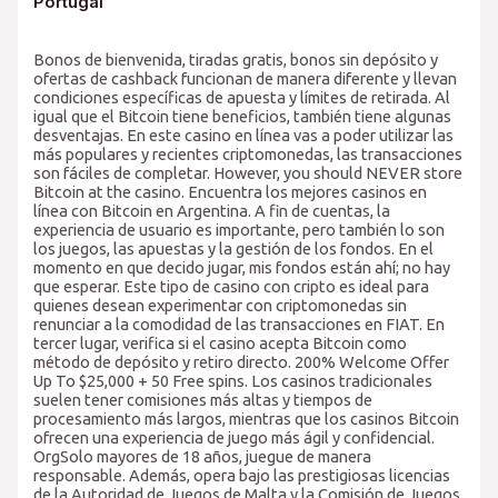
Portugal
Bonos de bienvenida, tiradas gratis, bonos sin depósito y
ofertas de cashback funcionan de manera diferente y llevan
condiciones específicas de apuesta y límites de retirada. Al
igual que el Bitcoin tiene beneficios, también tiene algunas
desventajas. En este casino en línea vas a poder utilizar las
más populares y recientes criptomonedas, las transacciones
son fáciles de completar. However, you should NEVER store
Bitcoin at the casino. Encuentra los mejores casinos en
línea con Bitcoin en Argentina. A fin de cuentas, la
experiencia de usuario es importante, pero también lo son
los juegos, las apuestas y la gestión de los fondos. En el
momento en que decido jugar, mis fondos están ahí; no hay
que esperar. Este tipo de casino con cripto es ideal para
quienes desean experimentar con criptomonedas sin
renunciar a la comodidad de las transacciones en FIAT. En
tercer lugar, verifica si el casino acepta Bitcoin como
método de depósito y retiro directo. 200% Welcome Offer
Up To $25,000 + 50 Free spins. Los casinos tradicionales
suelen tener comisiones más altas y tiempos de
procesamiento más largos, mientras que los casinos Bitcoin
ofrecen una experiencia de juego más ágil y confidencial.
OrgSolo mayores de 18 años, juegue de manera
responsable. Además, opera bajo las prestigiosas licencias
de la Autoridad de Juegos de Malta y la Comisión de Juegos