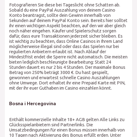
Fotografieren Sie diese bei Tageslicht ohne Schatten ab.
Sobald du eine PayPal Auszahlung von deinem Casino
Konto beantragst, sollte dein Gewinn innerhalb von
Sekunden auf deinem PayPal Konto sein. Bereits hier solltet
ihr einen wichtigen Aspekt beachten, auf den wir aber gleich
noch näher eingehen. Käufer und Spielerschutz sorgen
dafür, dass eure Transaktionen jederzeit sicher bleiben. Es
ist wichtig zu beachten, dass Online Casinos in Ihrem Land
möglicherweise illegal sind oder dass das Spielen nur bei
regulierten Anbietern erlaubt ist. Nach Ablauf der
Mindestfrist endet die Sperre nicht automatisch. Die meisten
bieten lediglich beschleunigte Bearbeitung: Statt 24
Stunden dauert es nur 2 bis 4 Stunden. Der maximale Bonus
Betrag von 250% beträgt 3000 €. Du hast gespielt,
gewonnen und erwartest schnelle Casino Auszahlungen
ohne Umwege. Dort erhaltet ihr eine Prepaid Karte mit PIN,
mit der ihr euer Guthaben im Casino einzahlen könnt.
Bosna i Hercegovina
Enthält kommerzielle Inhalte 18+ AGB gelten Alle Links zu
Glücksspielanbietern sind Partnerlinks. Die
Umsatzbedingungen für einen Bonus müssen innerhalb von
10 Tagen nach Aktivierung des Bonus erfüllt erden. Unter