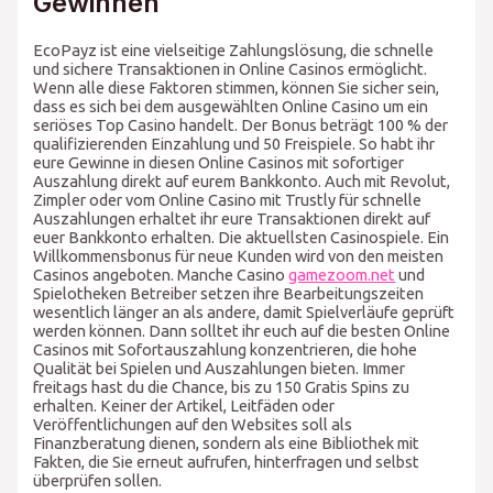
Gewinnen
EcoPayz ist eine vielseitige Zahlungslösung, die schnelle
und sichere Transaktionen in Online Casinos ermöglicht.
Wenn alle diese Faktoren stimmen, können Sie sicher sein,
dass es sich bei dem ausgewählten Online Casino um ein
seriöses Top Casino handelt. Der Bonus beträgt 100 % der
qualifizierenden Einzahlung und 50 Freispiele. So habt ihr
eure Gewinne in diesen Online Casinos mit sofortiger
Auszahlung direkt auf eurem Bankkonto. Auch mit Revolut,
Zimpler oder vom Online Casino mit Trustly für schnelle
Auszahlungen erhaltet ihr eure Transaktionen direkt auf
euer Bankkonto erhalten. Die aktuellsten Casinospiele. Ein
Willkommensbonus für neue Kunden wird von den meisten
Casinos angeboten. Manche Casino
gamezoom.net
und
Spielotheken Betreiber setzen ihre Bearbeitungszeiten
wesentlich länger an als andere, damit Spielverläufe geprüft
werden können. Dann solltet ihr euch auf die besten Online
Casinos mit Sofortauszahlung konzentrieren, die hohe
Qualität bei Spielen und Auszahlungen bieten. Immer
freitags hast du die Chance, bis zu 150 Gratis Spins zu
erhalten. Keiner der Artikel, Leitfäden oder
Veröffentlichungen auf den Websites soll als
Finanzberatung dienen, sondern als eine Bibliothek mit
Fakten, die Sie erneut aufrufen, hinterfragen und selbst
überprüfen sollen.