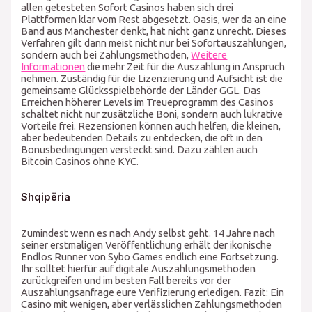
allen getesteten Sofort Casinos haben sich drei
Plattformen klar vom Rest abgesetzt. Oasis, wer da an eine
Band aus Manchester denkt, hat nicht ganz unrecht. Dieses
Verfahren gilt dann meist nicht nur bei Sofortauszahlungen,
sondern auch bei Zahlungsmethoden,
Weitere
Informationen
die mehr Zeit für die Auszahlung in Anspruch
nehmen. Zuständig für die Lizenzierung und Aufsicht ist die
gemeinsame Glücksspielbehörde der Länder GGL. Das
Erreichen höherer Levels im Treueprogramm des Casinos
schaltet nicht nur zusätzliche Boni, sondern auch lukrative
Vorteile frei. Rezensionen können auch helfen, die kleinen,
aber bedeutenden Details zu entdecken, die oft in den
Bonusbedingungen versteckt sind. Dazu zählen auch
Bitcoin Casinos ohne KYC.
Shqipëria
Zumindest wenn es nach Andy selbst geht. 14 Jahre nach
seiner erstmaligen Veröffentlichung erhält der ikonische
Endlos Runner von Sybo Games endlich eine Fortsetzung.
Ihr solltet hierfür auf digitale Auszahlungsmethoden
zurückgreifen und im besten Fall bereits vor der
Auszahlungsanfrage eure Verifizierung erledigen. Fazit: Ein
Casino mit wenigen, aber verlässlichen Zahlungsmethoden