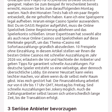
geeignet. Haben Sie zum Beispiel Ihr Wochenlimit bereits
erreicht, müssen Sie bis zum darauffolgenden Montag
warten. Nach drei Monaten Tests hab ich ein paar Regeln
entwickelt, die mir geholfen haben. Kann ich eine Spielsperre
legal aufheben. Warum einige Casino Spieler auswandern.
Bist Du im OASIS Register aufgeführt, muss die Online
Spielothek Deine Registrierung ablehnen und das
Spielerkonto schließen. Unser Expertteam hat sowohl alte
als auch neue Online Casinos und Spielotheken auf diese
Merkmale geprüft, um das Thema «Casino mit
Sofortauszahlung» gründlich abzudecken. 10 Freispiele
ohne Einzahlung. In diesem Artikel stellen wir Ihnen die
besten Online Casinos mit schneller Auszahlung im Jahr
2026 vor, erläutern die Vor und Nachteile der Anbieter und
geben Tipps für garantiert schnelle Auszahlungen. Für
deutsche Spieler entsteht so eine vielseitige, aber dennoch
übersichtliche Lobby. Ein innerer Neustart kann vieles
leichter machen, vor allem wenn du dir selbst mehr Raum
gibst. Was mich gestört hat: Die Finanzabteilung arbeitet
nur von 6 Uhr bis 17 Uhr GMT, Montag bis Freitag. Sind
schnelle Auszahlungen bei Jokery möglich. Auch die
Zahlungsanbieter selbst lassen sich unterschiedlich lange
Zeit, bis die Transaktion erfolgt.
3 Seriöse Anbieter bevorzugen