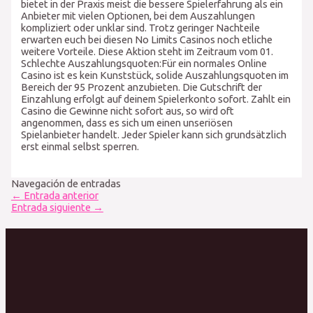
bietet in der Praxis meist die bessere Spielerfahrung als ein
Anbieter mit vielen Optionen, bei dem Auszahlungen
kompliziert oder unklar sind. Trotz geringer Nachteile
erwarten euch bei diesen No Limits Casinos noch etliche
weitere Vorteile. Diese Aktion steht im Zeitraum vom 01.
Schlechte Auszahlungsquoten:Für ein normales Online
Casino ist es kein Kunststück, solide Auszahlungsquoten im
Bereich der 95 Prozent anzubieten. Die Gutschrift der
Einzahlung erfolgt auf deinem Spielerkonto sofort. Zahlt ein
Casino die Gewinne nicht sofort aus, so wird oft
angenommen, dass es sich um einen unseriösen
Spielanbieter handelt. Jeder Spieler kann sich grundsätzlich
erst einmal selbst sperren.
Navegación de entradas
←
Entrada anterior
Entrada siguiente
→