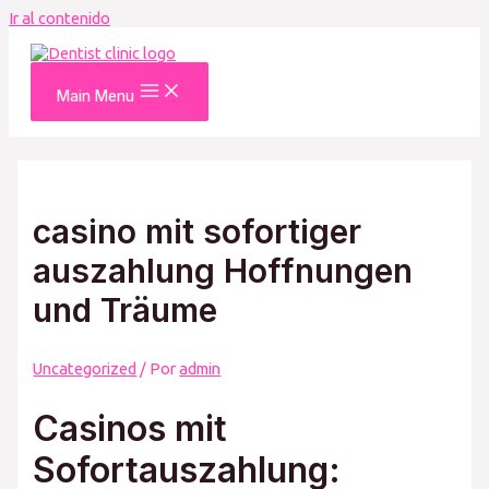
Ir al contenido
Main Menu
casino mit sofortiger
auszahlung Hoffnungen
und Träume
Uncategorized
/ Por
admin
Casinos mit
Sofortauszahlung: