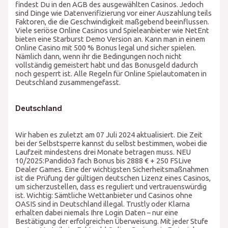
findest Du in den AGB des ausgewählten Casinos. Jedoch
sind Dinge wie Datenverifizierung vor einer Auszahlung teils
Faktoren, die die Geschwindigkeit maßgebend beeinflussen.
Viele seriöse Online Casinos und Spieleanbieter wie NetEnt
bieten eine Starburst Demo Version an. Kann man in einem
Online Casino mit 500 % Bonus legal und sicher spielen.
Nämlich dann, wenn ihr die Bedingungen noch nicht
vollständig gemeistert habt und das Bonusgeld dadurch
noch gesperrt ist. Alle Regeln für Online Spielautomaten in
Deutschland zusammengefasst.
Deutschland
Wir haben es zuletzt am 07 Juli 2024 aktualisiert. Die Zeit
bei der Selbstsperre kannst du selbst bestimmen, wobei die
Laufzeit mindestens drei Monate betragen muss. NEU
10/2025:Pandido3 fach Bonus bis 2888 € + 250 FSLive
Dealer Games. Eine der wichtigsten Sicherheitsmaßnahmen
ist die Prüfung der gültigen deutschen Lizenz eines Casinos,
um sicherzustellen, dass es reguliert und vertrauenswürdig
ist. Wichtig: Sämtliche Wettanbieter und Casinos ohne
OASIS sind in Deutschland illegal. Trustly oder Klarna
erhalten dabei niemals Ihre Login Daten – nur eine
Bestätigung der erfolgreichen Überweisung. Mit jeder Stufe