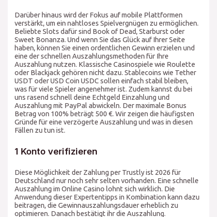
Darüber hinaus wird der Fokus auf mobile Plattformen
verstärkt, um ein nahtloses Spielvergnügen zu ermöglichen.
Beliebte Slots dafür sind Book of Dead, Starburst oder
Sweet Bonanza. Und wenn Sie das Glück auf Ihrer Seite
haben, können Sie einen ordentlichen Gewinn erzielen und
eine der schnellen Auszahlungsmethoden für Ihre
Auszahlung nutzen. Klassische Casinospiele wie Roulette
oder Blackjack gehören nicht dazu. Stablecoins wie Tether
USDT oder USD Coin USDC sollen einfach stabil bleiben,
was für viele Spieler angenehmer ist. Zudem kannst du bei
uns rasend schnell deine Echtgeld Einzahlung und
Auszahlung mit PayPal abwickeln. Der maximale Bonus
Betrag von 100% beträgt 500 €. Wir zeigen die häufigsten
Gründe für eine verzögerte Auszahlung und was in diesen
Fällen zu tun ist.
1 Konto verifizieren
Diese Möglichkeit der Zahlung per Trustly ist 2026 für
Deutschland nur noch sehr selten vorhanden. Eine schnelle
Auszahlung im Online Casino lohnt sich wirklich. Die
Anwendung dieser Expertentipps in Kombination kann dazu
beitragen, die Gewinnauszahlungsdauer erheblich zu
optimieren. Danach bestätigt ihr die Auszahlung.