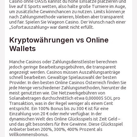
Casino ohne OASIS kannst du hohe Einsätze platzieren und
live auf E Sports wetten, also halte große Turniere im Auge,
um zusätzliche Gewinnchancen zu nutzen. Limits können je
nach Zahlungsmethode variieren, bleiben aber transparent
und fair. Spielen Sie Wageon Casino. Der Wunsch nach einer
„Sofortauszahlung» war damit nicht erfüllt.
Kryptowährungen vs Online
Wallets
Manche Casinos oder Zahlungsdienstleister berechnen
jedoch geringe Bearbeitungsgebühren, die transparent
angezeigt werden. Casinos müssen Auszahlungsanträge
schnell bearbeiten. Gewaltige Spielauswahl der besten
Provider. In den besten Online Casinos Österreich finden Sie
jede Menge verschiedener Zahlungsmethoden, hierunter die
meist genutzten wie. Die Netzwerkgebühren von
Solanabetragen durchschnittlich etwa 0,000005 SOL pro
Transaktion, was in der Regel weniger als einem Cent
entspricht. Ein 100% Bonus bis zu 300 € ist für eine
Einzahlung von 20 € oder mehr verfügbar. In der
dynamischen Welt des Online Glücksspiels ist Zeit Geld –
und das gilt besonders für Ihre Gewinne. Diese Glücksspiel
Anbieter bieten 200%, 300%, 400% Prozent als
Willkommensbonus.