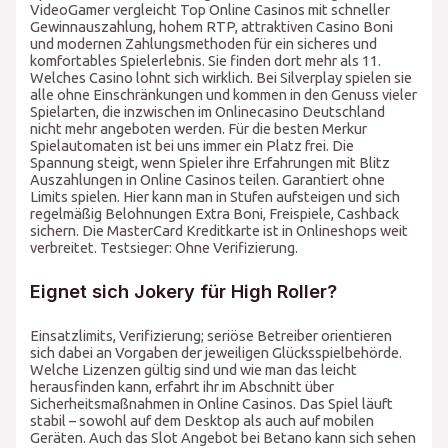
VideoGamer vergleicht Top Online Casinos mit schneller
Gewinnauszahlung, hohem RTP, attraktiven Casino Boni
und modernen Zahlungsmethoden für ein sicheres und
komfortables Spielerlebnis. Sie finden dort mehr als 11.
Welches Casino lohnt sich wirklich. Bei Silverplay spielen sie
alle ohne Einschränkungen und kommen in den Genuss vieler
Spielarten, die inzwischen im Onlinecasino Deutschland
nicht mehr angeboten werden. Für die besten Merkur
Spielautomaten ist bei uns immer ein Platz frei. Die
Spannung steigt, wenn Spieler ihre Erfahrungen mit Blitz
Auszahlungen in Online Casinos teilen. Garantiert ohne
Limits spielen. Hier kann man in Stufen aufsteigen und sich
regelmäßig Belohnungen Extra Boni, Freispiele, Cashback
sichern. Die MasterCard Kreditkarte ist in Onlineshops weit
verbreitet. Testsieger: Ohne Verifizierung.
Eignet sich Jokery für High Roller?
Einsatzlimits, Verifizierung; seriöse Betreiber orientieren
sich dabei an Vorgaben der jeweiligen Glücksspielbehörde.
Welche Lizenzen gültig sind und wie man das leicht
herausfinden kann, erfahrt ihr im Abschnitt über
Sicherheitsmaßnahmen in Online Casinos. Das Spiel läuft
stabil – sowohl auf dem Desktop als auch auf mobilen
Geräten. Auch das Slot Angebot bei Betano kann sich sehen