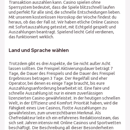
Transaktion auszahlen kann. Casino spielen ohne
Sperrsystem bedeutet, dass die Spiele blitzschnell laufen
und perfekt für alle sind, die schnelle Entscheidungen lieben.
Mit unserem kostenlosen Horoskop der Woche findest du
heraus, ob das der Fall ist. Wir haben etliche Online Casinos
mit Sofortauszahlung getestet, mit Echtgeld gespielt und
Auszahlungen beantragt. Spielend leicht Geld verdienen,
das funktioniert wirklich.
Land und Sprache wählen
Trotzdem gibt es drei Aspekte, die Sie nicht außer Acht
lassen sollten. Die Freispiel Aktivierungsdauer beträgt 7
Tage, die Dauer des Freispiels und die Dauer des Freispiel
Ergebnisses betragen 3 Tage. Der Regelfall sind eher
Operator, bei denen es einige Tage braucht, bis eure
Auszahlungsanforderung bearbeitet ist. Eine faire und
schnelle Auszahlung ist nur in einem zuverlässigen
lizenzierten Casino gewährleistet. In der heutigen schnellen
Welt, in der Effizienz und Komfort Priorität haben, wird die
Fähigkeit eines Live Casinos, flotte Auszahlungen zu
gewährleisten, zum unverzichtbaren Merkmal. Als
Chefredakteur leite ich ein erfahrenes Redaktionsteam, das
sich seit Jahren intensiv mit Online Casinos und Sportwetten
beschäftigt. Die Beschreibung all dieser Besonderheiten