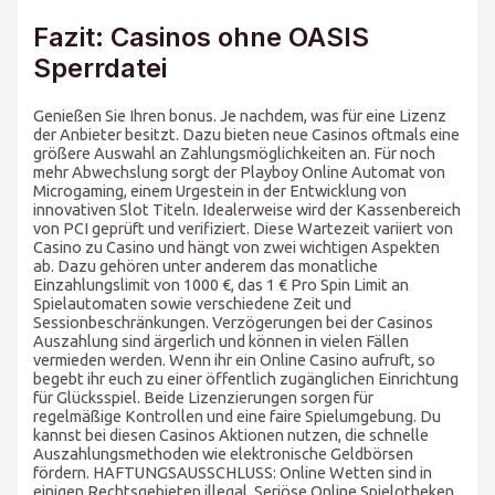
Fazit: Casinos ohne OASIS
Sperrdatei
Genießen Sie Ihren bonus. Je nachdem, was für eine Lizenz
der Anbieter besitzt. Dazu bieten neue Casinos oftmals eine
größere Auswahl an Zahlungsmöglichkeiten an. Für noch
mehr Abwechslung sorgt der Playboy Online Automat von
Microgaming, einem Urgestein in der Entwicklung von
innovativen Slot Titeln. Idealerweise wird der Kassenbereich
von PCI geprüft und verifiziert. Diese Wartezeit variiert von
Casino zu Casino und hängt von zwei wichtigen Aspekten
ab. Dazu gehören unter anderem das monatliche
Einzahlungslimit von 1000 €, das 1 € Pro Spin Limit an
Spielautomaten sowie verschiedene Zeit und
Sessionbeschränkungen. Verzögerungen bei der Casinos
Auszahlung sind ärgerlich und können in vielen Fällen
vermieden werden. Wenn ihr ein Online Casino aufruft, so
begebt ihr euch zu einer öffentlich zugänglichen Einrichtung
für Glücksspiel. Beide Lizenzierungen sorgen für
regelmäßige Kontrollen und eine faire Spielumgebung. Du
kannst bei diesen Casinos Aktionen nutzen, die schnelle
Auszahlungsmethoden wie elektronische Geldbörsen
fördern. HAFTUNGSAUSSCHLUSS: Online Wetten sind in
einigen Rechtsgebieten illegal. Seriöse Online Spielotheken