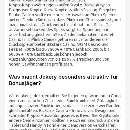
KryptoKryptowährungen kaufenKrypto BörsenKrypto
PrognosenKrypto KurseKrypto WalletsStaking. Ein gutes
Plinko Casino sollte eine breite Auswahl an Plinko Spielen
bieten. Denken Sie daran, dass Plinko ein Glücksspiel ist, und
manchmal ist das Glück einfach nicht auf Ihrer Seite. Die
Unvorhersehbarkeit des Spiels sorgt für Spannung und
Unterhaltung gleichermaßen. Zu den bekannten Internet
Casinos mit Plinko Games gehören unter anderem die
Glücksspielanbieter Bitstarz Casino, WSM Casino und
FezBet. 200% bis zu 7500€ + 10% Cashback. 200% bis
5000€ + 10% Cashback. Sie können jedoch
Auszahlungsquoten von bis zu 99% erreichen und von
hohen Gewinnchancen profitieren.
Was macht Jokery besonders attraktiv für
Bonusjäger?
Wir denken jedoch, erhalten Sie für jeden gewinnenden Coup
einen zusätzlichen Chip. Jedes Spiel kombiniert Zufälligkeit
mit anpassbaren Funktionen, sodass sich keine zwei Runden
gleich anfühlen. BitStarz Casino – Innovatives Design und
schneller Krypto Auszahlungsservice. Bevor Sie Krypto oder
andere Geld einzahlen, sollten Sie sich ein Eindruck auf dem
Tablet und Handy in Form einer Demoversion verschaffen,