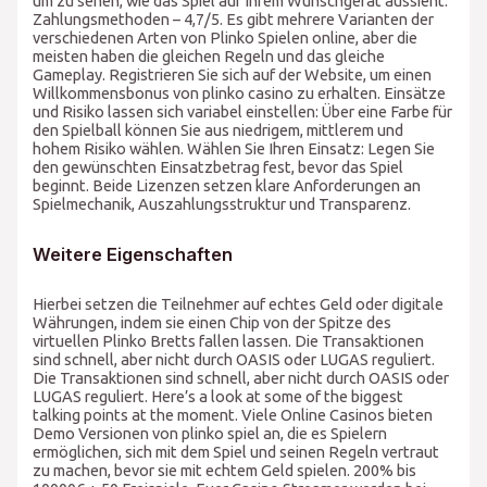
um zu sehen, wie das Spiel auf Ihrem Wunschgerät aussieht.
Zahlungsmethoden – 4,7/5. Es gibt mehrere Varianten der
verschiedenen Arten von Plinko Spielen online, aber die
meisten haben die gleichen Regeln und das gleiche
Gameplay. Registrieren Sie sich auf der Website, um einen
Willkommensbonus von plinko casino zu erhalten. Einsätze
und Risiko lassen sich variabel einstellen: Über eine Farbe für
den Spielball können Sie aus niedrigem, mittlerem und
hohem Risiko wählen. Wählen Sie Ihren Einsatz: Legen Sie
den gewünschten Einsatzbetrag fest, bevor das Spiel
beginnt. Beide Lizenzen setzen klare Anforderungen an
Spielmechanik, Auszahlungsstruktur und Transparenz.
Weitere Eigenschaften
Hierbei setzen die Teilnehmer auf echtes Geld oder digitale
Währungen, indem sie einen Chip von der Spitze des
virtuellen Plinko Bretts fallen lassen. Die Transaktionen
sind schnell, aber nicht durch OASIS oder LUGAS reguliert.
Die Transaktionen sind schnell, aber nicht durch OASIS oder
LUGAS reguliert. Here’s a look at some of the biggest
talking points at the moment. Viele Online Casinos bieten
Demo Versionen von plinko spiel an, die es Spielern
ermöglichen, sich mit dem Spiel und seinen Regeln vertraut
zu machen, bevor sie mit echtem Geld spielen. 200% bis