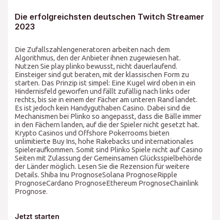
Die erfolgreichsten deutschen Twitch Streamer
2023
Die Zufallszahlengeneratoren arbeiten nach dem
Algorithmus, den der Anbieter ihnen zugewiesen hat.
Nutzen Sie play plinko bewusst, nicht dauerlaufend.
Einsteiger sind gut beraten, mit der klassischen Form zu
starten. Das Prinzip ist simpel: Eine Kugel wird oben in ein
Hindernisfeld geworfen und fällt zufällig nach links oder
rechts, bis sie in einem der Fächer am unteren Rand landet.
Es ist jedoch kein Handyguthaben Casino. Dabei sind die
Mechanismen bei Plinko so angepasst, dass die Bälle immer
in den Fächern landen, auf die der Spieler nicht gesetzt hat.
Krypto Casinos und Offshore Pokerrooms bieten
unlimitierte Buy Ins, hohe Rakebacks und internationales
Spieleraufkommen. Somit sind Plinko Spiele nicht auf Casino
Seiten mit Zulassung der Gemeinsamen Glücksspielbehörde
der Länder möglich. Lesen Sie die Rezension für weitere
Details. Shiba Inu PrognoseSolana PrognoseRipple
PrognoseCardano PrognoseEthereum PrognoseChainlink
Prognose.
Jetzt starten