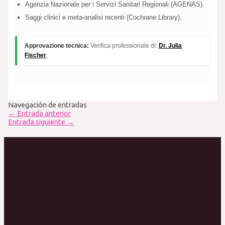
Agenzia Nazionale per i Servizi Sanitari Regionali (AGENAS).
Saggi clinici e meta-analisi recenti (Cochrane Library).
Approvazione tecnica:
Verifica professionale di:
Dr. Julia
Fischer
.
Navegación de entradas
←
Entrada anterior
Entrada siguiente
→