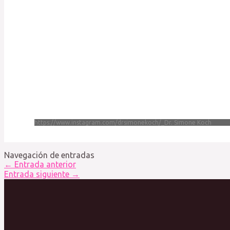
https://www.instagram.com/drsimonekoch/_Dr. Simone Koch
Navegación de entradas
←
Entrada anterior
Entrada siguiente
→