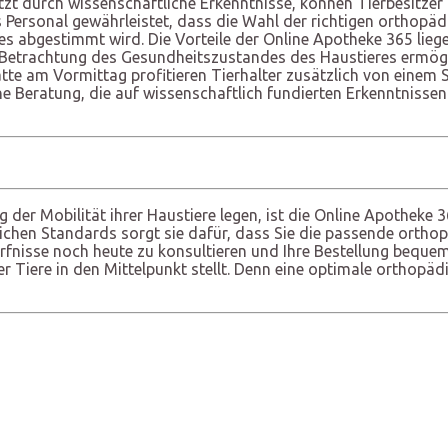
ützt durch wissenschaftliche Erkenntnisse, können Tierbesitzer
Personal gewährleistet, dass die Wahl der richtigen orthopädis
abgestimmt wird. Die Vorteile der Online Apotheke 365 liegen
 Betrachtung des Gesundheitszustandes des Haustieres ermögli
tte am Vormittag profitieren Tierhalter zusätzlich von einem 
eine Beratung, die auf wissenschaftlich fundierten Erkenntniss
 der Mobilität ihrer Haustiere legen, ist die Online Apotheke 3
chen Standards sorgt sie dafür, dass Sie die passende orthop
rfnisse noch heute zu konsultieren und Ihre Bestellung bequem
r Tiere in den Mittelpunkt stellt. Denn eine optimale orthopäd