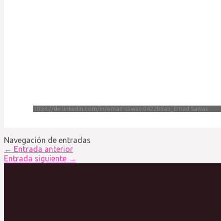
https://de.linkedin.com/in/emad-sawas-0422b6ab_Emad Sawas
Navegación de entradas
←
Entrada anterior
Entrada siguiente
→