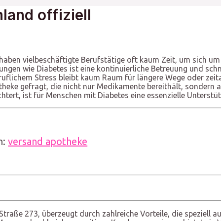
and offiziell
 haben vielbeschäftigte Berufstätige oft kaum Zeit, um sich u
ngen wie Diabetes ist eine kontinuierliche Betreuung und sch
ruflichem Stress bleibt kaum Raum für längere Wege oder zeita
eke gefragt, die nicht nur Medikamente bereithält, sondern auc
htert, ist für Menschen mit Diabetes eine essenzielle Unterstü
n:
versand apotheke
traße 273, überzeugt durch zahlreiche Vorteile, die speziell 