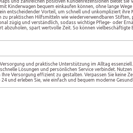
Maps und zahlreichen positiven Kundenrezensionen bietet sie
n mit Kinderwagen bequem einkaufen können, ohne lange Wege o
in entscheidender Vorteil, um schnell und unkompliziert ihre 
 zu praktischen Hilfsmitteln wie wiederverwendbaren Stiften, 
nal zügig und verständlich, sodass wichtige Pflege- oder Ern
rt abzuholen, spart wertvolle Zeit. So können vielbeschäftigte 
ge Versorgung und praktische Unterstützung im Alltag essenziel
 schnelle Lösungen und persönlichen Service verbindet. Nutzen 
hre Versorgung effizient zu gestalten. Verpassen Sie keine Ze
ke 24 und erleben Sie, wie einfach und bequem moderne Gesund