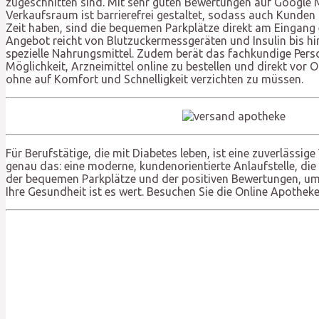
zugeschnitten sind. Mit sehr guten Bewertungen auf Google 
Verkaufsraum ist barrierefrei gestaltet, sodass auch Kunde
Zeit haben, sind die bequemen Parkplätze direkt am Eingang e
Angebot reicht von Blutzuckermessgeräten und Insulin bis hin
spezielle Nahrungsmittel. Zudem berät das fachkundige Perso
Möglichkeit, Arzneimittel online zu bestellen und direkt vor O
ohne auf Komfort und Schnelligkeit verzichten zu müssen.
Für Berufstätige, die mit Diabetes leben, ist eine zuverlässi
genau das: eine moderne, kundenorientierte Anlaufstelle, die
der bequemen Parkplätze und der positiven Bewertungen, um I
Ihre Gesundheit ist es wert. Besuchen Sie die Online Apothe