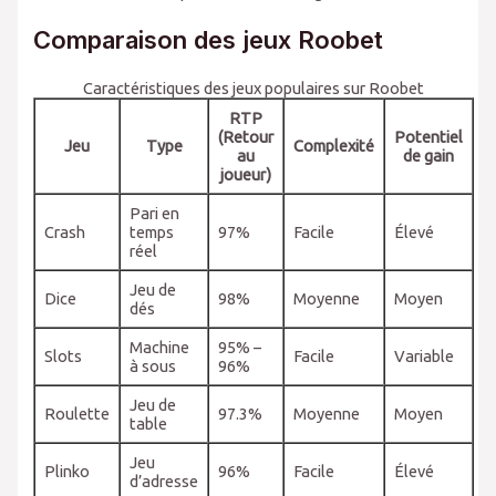
Comparaison des jeux Roobet
Caractéristiques des jeux populaires sur Roobet
RTP
(Retour
Potentiel
Jeu
Type
Complexité
au
de gain
joueur)
Pari en
Crash
temps
97%
Facile
Élevé
réel
Jeu de
Dice
98%
Moyenne
Moyen
dés
Machine
95% –
Slots
Facile
Variable
à sous
96%
Jeu de
Roulette
97.3%
Moyenne
Moyen
table
Jeu
Plinko
96%
Facile
Élevé
d’adresse