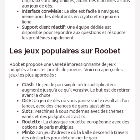
originaux sont disponibles, allant des machines à sous
aux jeux de dés.
Interface conviviale :
Le site est facile à naviguer,
même pour les débutants en crypto et en jeux en
ligne.
Support client réactif :
Une équipe dédiée est
disponible pour répondre aux questions et résoudre
les problèmes rapidement.
Les jeux populaires sur Roobet
Roobet propose une variété impressionnante de jeux
adaptés à tous les profils de joueurs. Voici un aperçu des
jeux les plus appréciés :
Crash :
Un jeu de pari simple où le multiplicateur
augmente jusqu’à ce qu’il «crash». Le but est de retirer
avant la chute.
Dice :
Un jeu de dés où vous pariez sur le résultat d’un
lancer, avec des chances de gains ajustables.
Slots :
Machines à sous modernes avec des thèmes
variés et des jackpots attractifs.
Roulette :
La classique roulette européenne avec des
options de paris multiples.
Plinko :
Un jeu d’adresse où la balle descend à travers
des obstacles pour déterminer le gain.