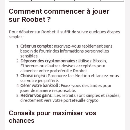
Comment commencer à jouer
sur Roobet ?
Pour débuter sur Roobet, il suffit de suivre quelques étapes
simples :
Créer un compte :
Inscrivez-vous rapidement sans
besoin de fournir des informations personnelles
sensibles.
Déposer des cryptomonnaies :
Utilisez Bitcoin,
Ethereum ou d’autres devises acceptées pour
alimenter votre portefeuille Roobet.
Choisir un jeu :
Parcourez la sélection et lancez-vous
sur votre jeu préféré.
Gérer votre bankroll :
Fixez-vous des limites pour
jouer de manière responsable.
Retirer vos gains :
Les retraits sont simples et rapides,
directement vers votre portefeuille crypto.
Conseils pour maximiser vos
chances