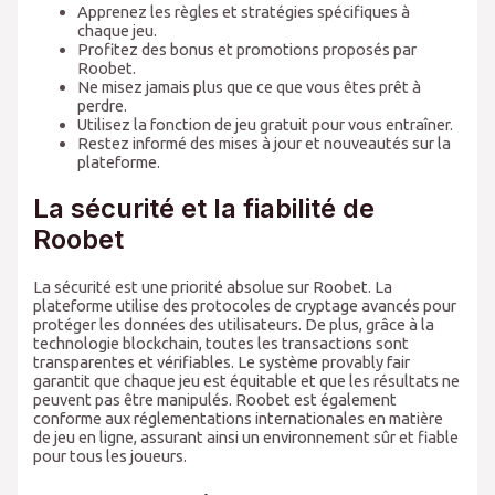
Apprenez les règles et stratégies spécifiques à
chaque jeu.
Profitez des bonus et promotions proposés par
Roobet.
Ne misez jamais plus que ce que vous êtes prêt à
perdre.
Utilisez la fonction de jeu gratuit pour vous entraîner.
Restez informé des mises à jour et nouveautés sur la
plateforme.
La sécurité et la fiabilité de
Roobet
La sécurité est une priorité absolue sur Roobet. La
plateforme utilise des protocoles de cryptage avancés pour
protéger les données des utilisateurs. De plus, grâce à la
technologie blockchain, toutes les transactions sont
transparentes et vérifiables. Le système provably fair
garantit que chaque jeu est équitable et que les résultats ne
peuvent pas être manipulés. Roobet est également
conforme aux réglementations internationales en matière
de jeu en ligne, assurant ainsi un environnement sûr et fiable
pour tous les joueurs.