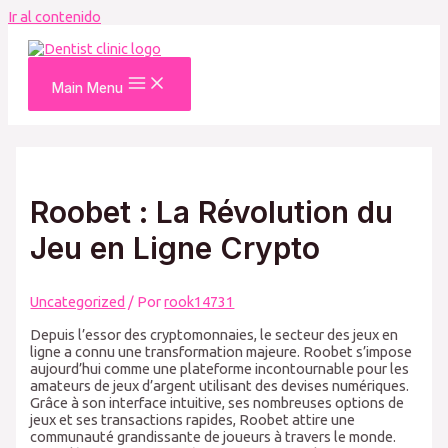
Ir al contenido
Main Menu
Roobet : La Révolution du
Jeu en Ligne Crypto
Uncategorized
/ Por
rook14731
Depuis l’essor des cryptomonnaies, le secteur des jeux en
ligne a connu une transformation majeure. Roobet s’impose
aujourd’hui comme une plateforme incontournable pour les
amateurs de jeux d’argent utilisant des devises numériques.
Grâce à son interface intuitive, ses nombreuses options de
jeux et ses transactions rapides, Roobet attire une
communauté grandissante de joueurs à travers le monde.