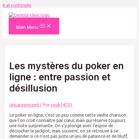
Ir al contenido
Main Menu
Les mystères du poker en
ligne : entre passion et
désillusion
Uncategorized
/ Por
rook14731
Le poker en ligne, c’est un peu comme cette vieille chanson
que l’on croit connaître par cœur, mais qui réserve toujours
une note surprenante. On s’y plonge avec l’espoir de
décrocher le jackpot, mais souvent, on se retrouve à se
demander si ce n’est pas juste un jeu de patience et de bluff,