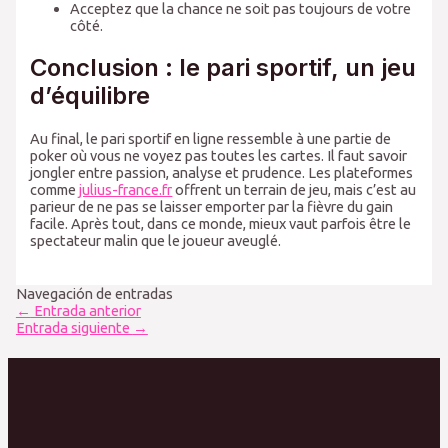
Acceptez que la chance ne soit pas toujours de votre
côté.
Conclusion : le pari sportif, un jeu
d’équilibre
Au final, le pari sportif en ligne ressemble à une partie de
poker où vous ne voyez pas toutes les cartes. Il faut savoir
jongler entre passion, analyse et prudence. Les plateformes
comme
julius-france.fr
offrent un terrain de jeu, mais c’est au
parieur de ne pas se laisser emporter par la fièvre du gain
facile. Après tout, dans ce monde, mieux vaut parfois être le
spectateur malin que le joueur aveuglé.
Navegación de entradas
←
Entrada anterior
Entrada siguiente
→