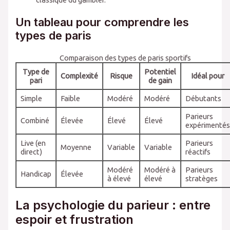
Un tableau pour comprendre les
types de paris
Comparaison des types de paris sportifs
Type de
Potentiel
Complexité
Risque
Idéal pour
pari
de gain
Simple
Faible
Modéré
Modéré
Débutants
Parieurs
Combiné
Élevée
Élevé
Élevé
expérimenté
Live (en
Parieurs
Moyenne
Variable
Variable
direct)
réactifs
Modéré
Modéré à
Parieurs
Handicap
Élevée
à élevé
élevé
stratèges
La psychologie du parieur : entre
espoir et frustration