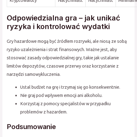
Kryptowaluty
Natychmiast
Natychmiast
Minimaln
Odpowiedzialna gra – jak unikać
ryzyka i kontrolować wydatki
Gry hazardowe mogą być źródłem rozrywki, ale niosą ze sobą
ryzyko uzależnienia i strat finansowych. Ważne jest, aby
stosować zasady odpowiedzialnej gry, takie jak ustalanie
limitów depozytów, czasowe przerwy oraz korzystanie z
narzędzi samowykluczenia.
Ustal budżet na grę i trzymaj się go konsekwentnie.
Nie graj pod wpływem emocji ani alkoholu.
Korzystaj z pomocy specjalistów w przypadku
problemów z hazardem.
Podsumowanie