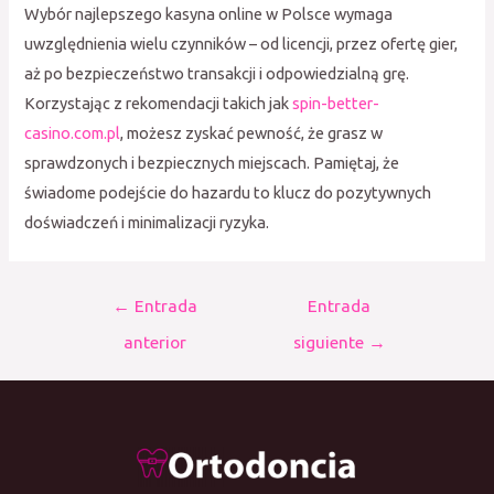
Wybór najlepszego kasyna online w Polsce wymaga
uwzględnienia wielu czynników – od licencji, przez ofertę gier,
aż po bezpieczeństwo transakcji i odpowiedzialną grę.
Korzystając z rekomendacji takich jak
spin-better-
casino.com.pl
, możesz zyskać pewność, że grasz w
sprawdzonych i bezpiecznych miejscach. Pamiętaj, że
świadome podejście do hazardu to klucz do pozytywnych
doświadczeń i minimalizacji ryzyka.
Navegación
←
Entrada
Entrada
de
anterior
siguiente
→
entradas