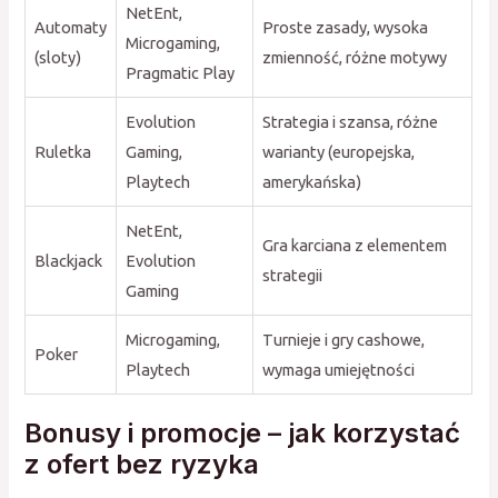
NetEnt,
Automaty
Proste zasady, wysoka
Microgaming,
(sloty)
zmienność, różne motywy
Pragmatic Play
Evolution
Strategia i szansa, różne
Ruletka
Gaming,
warianty (europejska,
Playtech
amerykańska)
NetEnt,
Gra karciana z elementem
Blackjack
Evolution
strategii
Gaming
Microgaming,
Turnieje i gry cashowe,
Poker
Playtech
wymaga umiejętności
Bonusy i promocje – jak korzystać
z ofert bez ryzyka