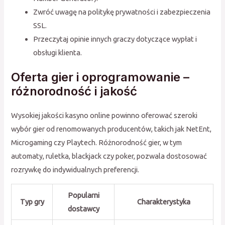
Zwróć uwagę na politykę prywatności i zabezpieczenia
SSL.
Przeczytaj opinie innych graczy dotyczące wypłat i
obsługi klienta.
Oferta gier i oprogramowanie –
różnorodność i jakość
Wysokiej jakości kasyno online powinno oferować szeroki
wybór gier od renomowanych producentów, takich jak NetEnt,
Microgaming czy Playtech. Różnorodność gier, w tym
automaty, ruletka, blackjack czy poker, pozwala dostosować
rozrywkę do indywidualnych preferencji.
Popularni
Typ gry
Charakterystyka
dostawcy