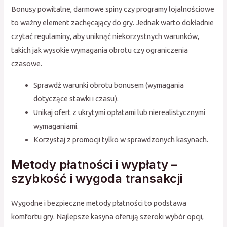
Bonusy powitalne, darmowe spiny czy programy lojalnościowe
to ważny element zachęcający do gry. Jednak warto dokładnie
czytać regulaminy, aby uniknąć niekorzystnych warunków,
takich jak wysokie wymagania obrotu czy ograniczenia
czasowe.
Sprawdź warunki obrotu bonusem (wymagania
dotyczące stawki i czasu).
Unikaj ofert z ukrytymi opłatami lub nierealistycznymi
wymaganiami.
Korzystaj z promocji tylko w sprawdzonych kasynach.
Metody płatności i wypłaty –
szybkość i wygoda transakcji
Wygodne i bezpieczne metody płatności to podstawa
komfortu gry. Najlepsze kasyna oferują szeroki wybór opcji,