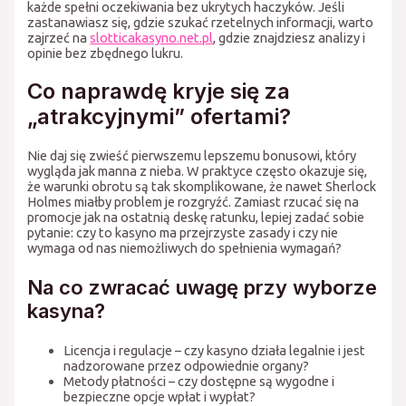
każde spełni oczekiwania bez ukrytych haczyków. Jeśli
zastanawiasz się, gdzie szukać rzetelnych informacji, warto
zajrzeć na
slotticakasyno.net.pl
, gdzie znajdziesz analizy i
opinie bez zbędnego lukru.
Co naprawdę kryje się za
„atrakcyjnymi” ofertami?
Nie daj się zwieść pierwszemu lepszemu bonusowi, który
wygląda jak manna z nieba. W praktyce często okazuje się,
że warunki obrotu są tak skomplikowane, że nawet Sherlock
Holmes miałby problem je rozgryźć. Zamiast rzucać się na
promocje jak na ostatnią deskę ratunku, lepiej zadać sobie
pytanie: czy to kasyno ma przejrzyste zasady i czy nie
wymaga od nas niemożliwych do spełnienia wymagań?
Na co zwracać uwagę przy wyborze
kasyna?
Licencja i regulacje – czy kasyno działa legalnie i jest
nadzorowane przez odpowiednie organy?
Metody płatności – czy dostępne są wygodne i
bezpieczne opcje wpłat i wypłat?