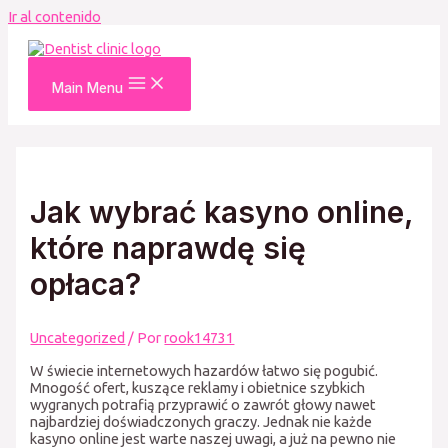
Ir al contenido
Main Menu
Jak wybrać kasyno online,
które naprawdę się
opłaca?
Uncategorized
/ Por
rook14731
W świecie internetowych hazardów łatwo się pogubić.
Mnogość ofert, kuszące reklamy i obietnice szybkich
wygranych potrafią przyprawić o zawrót głowy nawet
najbardziej doświadczonych graczy. Jednak nie każde
kasyno online jest warte naszej uwagi, a już na pewno nie