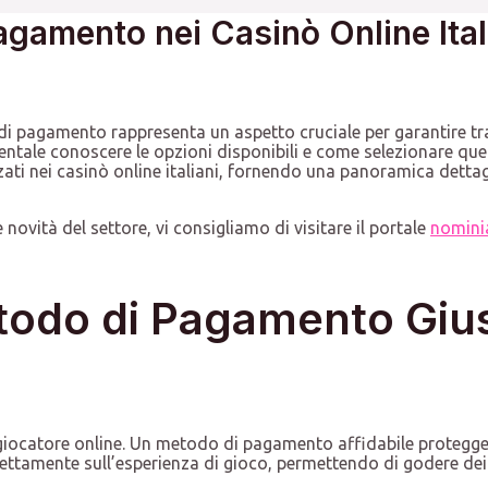
gamento nei Casinò Online Ital
i pagamento rappresenta un aspetto cruciale per garantire tra
entale conoscere le opzioni disponibili e come selezionare quel
ati nei casinò online italiani, fornendo una panoramica dettagli
novità del settore, vi consigliamo di visitare il portale
nominia
etodo di Pagamento Giu
 giocatore online. Un metodo di pagamento affidabile protegge i 
 direttamente sull’esperienza di gioco, permettendo di godere dei