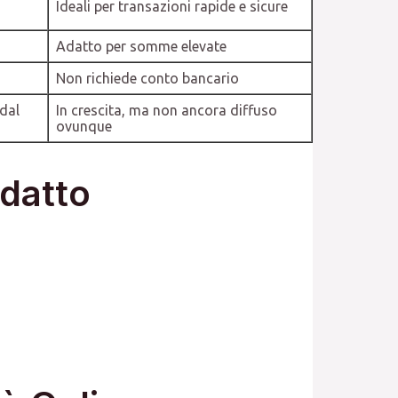
Ideali per transazioni rapide e sicure
Adatto per somme elevate
Non richiede conto bancario
dal
In crescita, ma non ancora diffuso
ovunque
datto