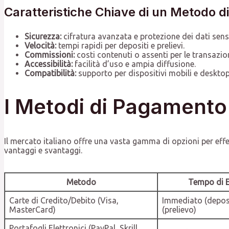
Caratteristiche Chiave di un Metodo 
Sicurezza:
cifratura avanzata e protezione dei dati sensi
Velocità:
tempi rapidi per depositi e prelievi.
Commissioni:
costi contenuti o assenti per le transazion
Accessibilità:
facilità d’uso e ampia diffusione.
Compatibilità:
supporto per dispositivi mobili e desktop
I Metodi di Pagamento P
Il mercato italiano offre una vasta gamma di opzioni per eff
vantaggi e svantaggi.
Metodo
Tempo di E
Carte di Credito/Debito (Visa,
Immediato (deposi
MasterCard)
(prelievo)
Portafogli Elettronici (PayPal, Skrill,