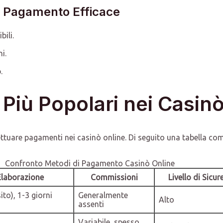
di Pagamento Efficace
bili.
i.
.
iù Popolari nei Casinò 
ettuare pagamenti nei casinò online. Di seguito una tabella co
Confronto Metodi di Pagamento Casinò Online
laborazione
Commissioni
Livello di Sicur
to), 1-3 giorni
Generalmente
Alto
assenti
Variabile, spesso