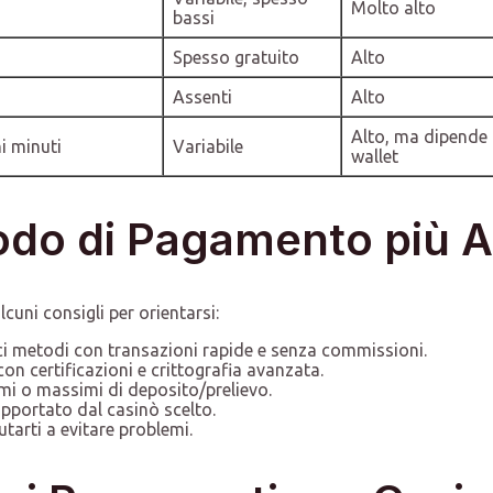
Molto alto
bassi
Spesso gratuito
Alto
Assenti
Alto
Alto, ma dipende 
i minuti
Variabile
wallet
odo di Pagamento più A
lcuni consigli per orientarsi:
ci metodi con transazioni rapide e senza commissioni.
n certificazioni e crittografia avanzata.
mi o massimi di deposito/prelievo.
upportato dal casinò scelto.
utarti a evitare problemi.