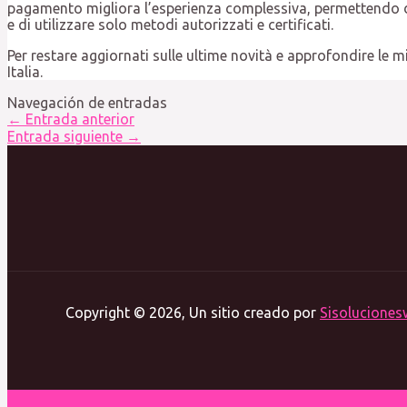
pagamento migliora l’esperienza complessiva, permettendo di
e di utilizzare solo metodi autorizzati e certificati.
Per restare aggiornati sulle ultime novità e approfondire le m
Italia.
Navegación de entradas
←
Entrada anterior
Entrada siguiente
→
Copyright © 2026, Un sitio creado por
Sisoluciones