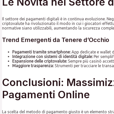
Le Novità nel Settore 
Il settore dei pagamenti digitali è in continua evoluzione. Ne
criptovalute ha rivoluzionato il modo in cui i giocatori effe
normative siano utilizzabili, aumentando la sicurezza comple
Trend Emergenti da Tenere d’Occhio
Pagamenti tramite smartphone:
App dedicate e wallet d
Integrazione con sistemi di identità digitale:
Per semplifi
Espansione delle criptovalute:
Sempre più casinò accettan
Maggiore trasparenza:
Strumenti per tracciare le transaz
Conclusioni: Massimizz
Pagamenti Online
La scelta del metodo di pagamento giusto è un elemento strat