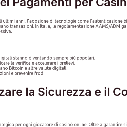
dei Pagamenti per Casi
gli ultimi anni, l’adozione di tecnologie come l’autenticazione 
ttuano transazioni. In Italia, la regolamentazione AAMS/ADM ga
ssiva.
igitali stanno diventando sempre più popolari.
care la verifica e accelerare i prelievi.
o Bitcoin e altre valute digitali.
ioni e prevenire frodi.
are la Sicurezza e il C
egico per ogni giocatore di casinò online. Oltre a garantire si