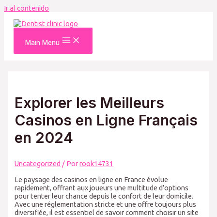
Ir al contenido
Main Menu
Explorer les Meilleurs
Casinos en Ligne Français
en 2024
Uncategorized
/ Por
rook14731
Le paysage des casinos en ligne en France évolue
rapidement, offrant aux joueurs une multitude d’options
pour tenter leur chance depuis le confort de leur domicile.
Avec une réglementation stricte et une offre toujours plus
diversifiée, il est essentiel de savoir comment choisir un site