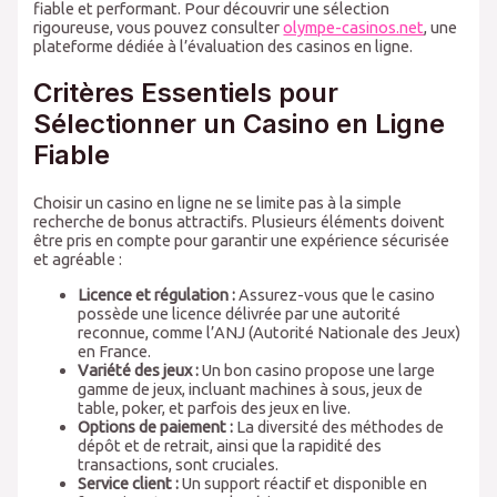
fiable et performant. Pour découvrir une sélection
rigoureuse, vous pouvez consulter
olympe-casinos.net
, une
plateforme dédiée à l’évaluation des casinos en ligne.
Critères Essentiels pour
Sélectionner un Casino en Ligne
Fiable
Choisir un casino en ligne ne se limite pas à la simple
recherche de bonus attractifs. Plusieurs éléments doivent
être pris en compte pour garantir une expérience sécurisée
et agréable :
Licence et régulation :
Assurez-vous que le casino
possède une licence délivrée par une autorité
reconnue, comme l’ANJ (Autorité Nationale des Jeux)
en France.
Variété des jeux :
Un bon casino propose une large
gamme de jeux, incluant machines à sous, jeux de
table, poker, et parfois des jeux en live.
Options de paiement :
La diversité des méthodes de
dépôt et de retrait, ainsi que la rapidité des
transactions, sont cruciales.
Service client :
Un support réactif et disponible en