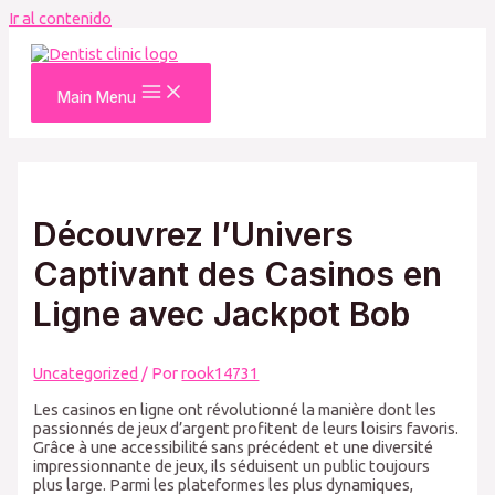
Ir al contenido
Main Menu
Découvrez l’Univers
Captivant des Casinos en
Ligne avec Jackpot Bob
Uncategorized
/ Por
rook14731
Les casinos en ligne ont révolutionné la manière dont les
passionnés de jeux d’argent profitent de leurs loisirs favoris.
Grâce à une accessibilité sans précédent et une diversité
impressionnante de jeux, ils séduisent un public toujours
plus large. Parmi les plateformes les plus dynamiques,