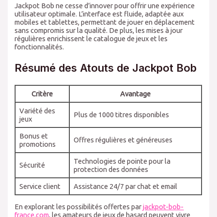
Jackpot Bob ne cesse d’innover pour offrir une expérience
utilisateur optimale. L’interface est fluide, adaptée aux
mobiles et tablettes, permettant de jouer en déplacement
sans compromis sur la qualité. De plus, les mises à jour
régulières enrichissent le catalogue de jeux et les
fonctionnalités.
Résumé des Atouts de Jackpot Bob
Critère
Avantage
Variété des
Plus de 1000 titres disponibles
jeux
Bonus et
Offres régulières et généreuses
promotions
Technologies de pointe pour la
Sécurité
protection des données
Service client
Assistance 24/7 par chat et email
En explorant les possibilités offertes par
jackpot-bob-
france.com
, les amateurs de jeux de hasard peuvent vivre