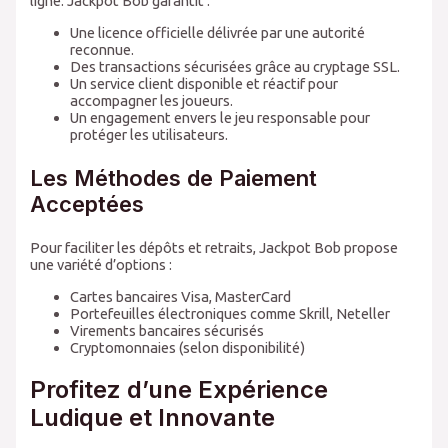
ligne. Jackpot Bob garantit :
Une licence officielle délivrée par une autorité
reconnue.
Des transactions sécurisées grâce au cryptage SSL.
Un service client disponible et réactif pour
accompagner les joueurs.
Un engagement envers le jeu responsable pour
protéger les utilisateurs.
Les Méthodes de Paiement
Acceptées
Pour faciliter les dépôts et retraits, Jackpot Bob propose
une variété d’options :
Cartes bancaires Visa, MasterCard
Portefeuilles électroniques comme Skrill, Neteller
Virements bancaires sécurisés
Cryptomonnaies (selon disponibilité)
Profitez d’une Expérience
Ludique et Innovante