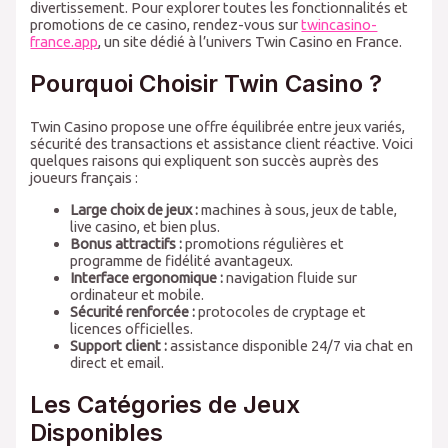
divertissement. Pour explorer toutes les fonctionnalités et
promotions de ce casino, rendez-vous sur
twincasino-
france.app
, un site dédié à l’univers Twin Casino en France.
Pourquoi Choisir Twin Casino ?
Twin Casino propose une offre équilibrée entre jeux variés,
sécurité des transactions et assistance client réactive. Voici
quelques raisons qui expliquent son succès auprès des
joueurs français :
Large choix de jeux :
machines à sous, jeux de table,
live casino, et bien plus.
Bonus attractifs :
promotions régulières et
programme de fidélité avantageux.
Interface ergonomique :
navigation fluide sur
ordinateur et mobile.
Sécurité renforcée :
protocoles de cryptage et
licences officielles.
Support client :
assistance disponible 24/7 via chat en
direct et email.
Les Catégories de Jeux
Disponibles