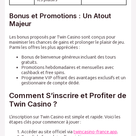
Bonus et Promotions : Un Atout
Majeur
Les bonus proposés par Twin Casino sont conçus pour
maximiser les chances de gains et prolonger le plaisir de jeu.
Parmi les offres les plus appréciées :
Bonus de bienvenue généreux incluant des tours
gratuits.
Promotions hebdomadaires et mensuelles avec
cashback et free spins.
Programme VIP offrant des avantages exclusifs et un
gestionnaire de compte dédié.
Comment S’inscrire et Profiter de
Twin Casino ?
L’inscription sur Twin Casino est simple et rapide. Voici les
étapes clés pour commencer à jouer :
Accéder au site officiel via
twincasino-france.app
.