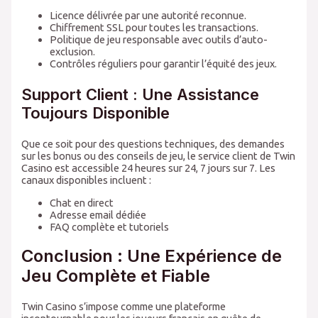
Licence délivrée par une autorité reconnue.
Chiffrement SSL pour toutes les transactions.
Politique de jeu responsable avec outils d’auto-
exclusion.
Contrôles réguliers pour garantir l’équité des jeux.
Support Client : Une Assistance
Toujours Disponible
Que ce soit pour des questions techniques, des demandes
sur les bonus ou des conseils de jeu, le service client de Twin
Casino est accessible 24 heures sur 24, 7 jours sur 7. Les
canaux disponibles incluent :
Chat en direct
Adresse email dédiée
FAQ complète et tutoriels
Conclusion : Une Expérience de
Jeu Complète et Fiable
Twin Casino s’impose comme une plateforme