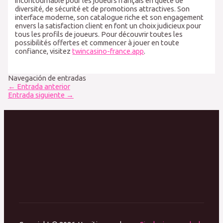
incontournable pour les joueurs français en quête de
diversité, de sécurité et de promotions attractives. Son
interface moderne, son catalogue riche et son engagement
envers la satisfaction client en font un choix judicieux pour
tous les profils de joueurs. Pour découvrir toutes les
possibilités offertes et commencer à jouer en toute
confiance, visitez
twincasino-france.app
.
Navegación de entradas
←
Entrada anterior
Entrada siguiente
→