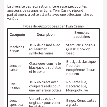
La diversité des jeux est un critère essentiel pour les
amateurs de casinos en ligne. Twin Casino répond
parfaitement à cette attente avec une sélection riche et
variée :
Types de jeux proposés par Twin Casino
Exemples
Catégorie
Description
populaires
Jeux de hasard avec
Starburst, Gonzo’s
Machines
rouleaux et
Quest, Book of
à sous
symboles variés
Dead
Blackjack classique,
Classiques comme le
Jeux de
Roulette
blackjack, la roulette
table
européenne, Texas
et le poker
Hold’em
Jeux en direct avec
Roulette live,
Live
croupiers réels pour
Baccarat live,
Casino
une immersion totale
Monopoly live
Variantes et jeux
Jeux
Bingo, Keno, cartes
originaux pour varier
spéciaux
à gratter
les plaisirs