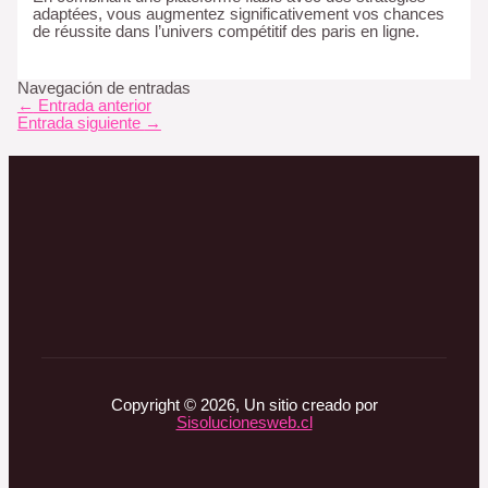
adaptées, vous augmentez significativement vos chances
de réussite dans l’univers compétitif des paris en ligne.
Navegación de entradas
←
Entrada anterior
Entrada siguiente
→
Copyright © 2026, Un sitio creado por
Sisolucionesweb.cl