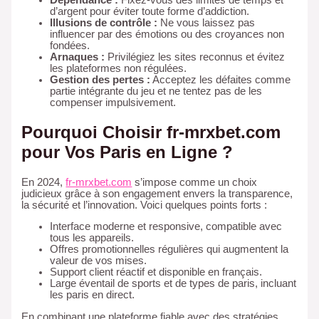
d’argent pour éviter toute forme d’addiction.
Illusions de contrôle :
Ne vous laissez pas
influencer par des émotions ou des croyances non
fondées.
Arnaques :
Privilégiez les sites reconnus et évitez
les plateformes non régulées.
Gestion des pertes :
Acceptez les défaites comme
partie intégrante du jeu et ne tentez pas de les
compenser impulsivement.
Pourquoi Choisir fr-mrxbet.com
pour Vos Paris en Ligne ?
En 2024,
fr-mrxbet.com
s’impose comme un choix
judicieux grâce à son engagement envers la transparence,
la sécurité et l’innovation. Voici quelques points forts :
Interface moderne et responsive, compatible avec
tous les appareils.
Offres promotionnelles régulières qui augmentent la
valeur de vos mises.
Support client réactif et disponible en français.
Large éventail de sports et de types de paris, incluant
les paris en direct.
En combinant une plateforme fiable avec des stratégies