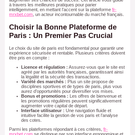
augmenter ses chances de succès. Cet article vous guide
à travers les meilleures pratiques pour parier
intelligemment, en mettant l’accent sur la plateforme
fr-
mrxbet.com
, un acteur incontournable du marché français.
Choisir la Bonne Plateforme de
Paris : Un Premier Pas Crucial
Le choix du site de paris est fondamental pour garantir une
expérience sécurisée et rentable. Plusieurs critères doivent
être pris en compte :
Licence et régulation :
Assurez-vous que le site est
agréé par les autorités françaises, garantissant ainsi
la légalité et la sécurité des transactions.
Variété des marchés :
Plus un site propose de
disciplines sportives et de types de paris, plus vous
aurez d’opportunités pour diversifier vos mises.
Bonus et promotions :
Les offres de bienvenue et
les promotions régulières peuvent significativement
augmenter votre capital de départ.
Interface utilisateur :
Une navigation fluide et
intuitive facilite la gestion de vos paris et l’analyse
des cotes.
Parmi les plateformes répondant à ces critères,
fr-
mrxbet.com
se distingue par son interface ergonomique et