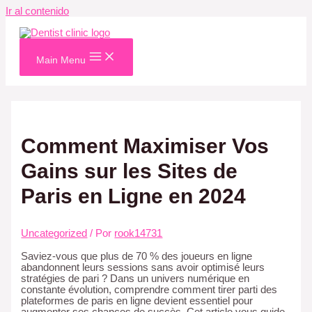
Ir al contenido
Main Menu
Comment Maximiser Vos
Gains sur les Sites de
Paris en Ligne en 2024
Uncategorized
/ Por
rook14731
Saviez-vous que plus de 70 % des joueurs en ligne
abandonnent leurs sessions sans avoir optimisé leurs
stratégies de pari ? Dans un univers numérique en
constante évolution, comprendre comment tirer parti des
plateformes de paris en ligne devient essentiel pour