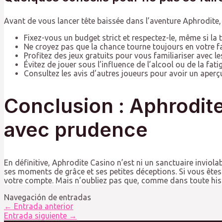
Avant de vous lancer tête baissée dans l’aventure Aphrodite, i
Fixez-vous un budget strict et respectez-le, même si la 
Ne croyez pas que la chance tourne toujours en votre f
Profitez des jeux gratuits pour vous familiariser avec le
Évitez de jouer sous l’influence de l’alcool ou de la fati
Consultez les avis d’autres joueurs pour avoir un aperçu 
Conclusion : Aphrodite
avec prudence
En définitive, Aphrodite Casino n’est ni un sanctuaire inviolab
ses moments de grâce et ses petites déceptions. Si vous êtes
votre compte. Mais n’oubliez pas que, comme dans toute hist
Navegación de entradas
←
Entrada anterior
Entrada siguiente
→