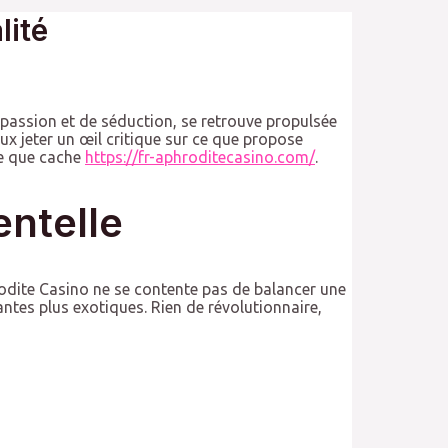
lité
e passion et de séduction, se retrouve propulsée
x jeter un œil critique sur ce que propose
 ce que cache
https://fr-aphroditecasino.com/
.
entelle
hrodite Casino ne se contente pas de balancer une
ntes plus exotiques. Rien de révolutionnaire,