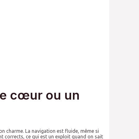
 de cœur ou un
son charme. La navigation est fluide, même si
 corrects, ce qui est un exploit quand on sait