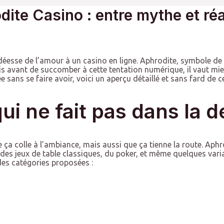
ite Casino : entre mythe et réa
a déesse de l’amour à un casino en ligne. Aphrodite, symbole d
is avant de succomber à cette tentation numérique, il vaut mieu
dée sans se faire avoir, voici un aperçu détaillé et sans fard de
i ne fait pas dans la d
ue ça colle à l’ambiance, mais aussi que ça tienne la route. Ap
des jeux de table classiques, du poker, et même quelques varia
des catégories proposées :