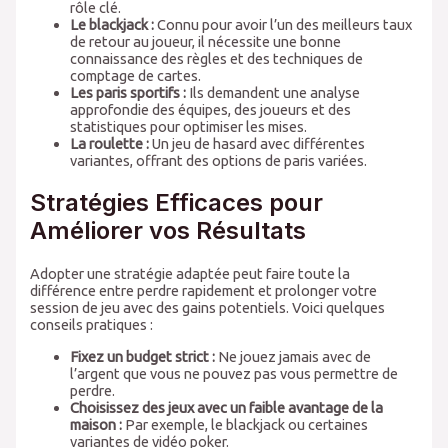
rôle clé.
Le blackjack :
Connu pour avoir l’un des meilleurs taux
de retour au joueur, il nécessite une bonne
connaissance des règles et des techniques de
comptage de cartes.
Les paris sportifs :
Ils demandent une analyse
approfondie des équipes, des joueurs et des
statistiques pour optimiser les mises.
La roulette :
Un jeu de hasard avec différentes
variantes, offrant des options de paris variées.
Stratégies Efficaces pour
Améliorer vos Résultats
Adopter une stratégie adaptée peut faire toute la
différence entre perdre rapidement et prolonger votre
session de jeu avec des gains potentiels. Voici quelques
conseils pratiques :
Fixez un budget strict :
Ne jouez jamais avec de
l’argent que vous ne pouvez pas vous permettre de
perdre.
Choisissez des jeux avec un faible avantage de la
maison :
Par exemple, le blackjack ou certaines
variantes de vidéo poker.