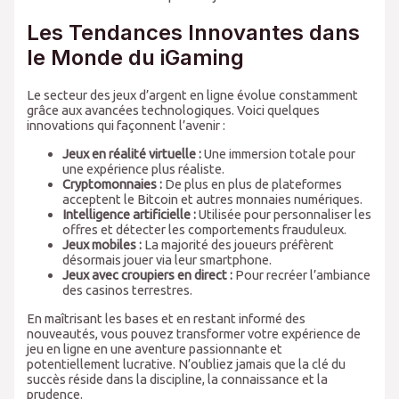
Les Tendances Innovantes dans
le Monde du iGaming
Le secteur des jeux d’argent en ligne évolue constamment
grâce aux avancées technologiques. Voici quelques
innovations qui façonnent l’avenir :
Jeux en réalité virtuelle :
Une immersion totale pour
une expérience plus réaliste.
Cryptomonnaies :
De plus en plus de plateformes
acceptent le Bitcoin et autres monnaies numériques.
Intelligence artificielle :
Utilisée pour personnaliser les
offres et détecter les comportements frauduleux.
Jeux mobiles :
La majorité des joueurs préfèrent
désormais jouer via leur smartphone.
Jeux avec croupiers en direct :
Pour recréer l’ambiance
des casinos terrestres.
En maîtrisant les bases et en restant informé des
nouveautés, vous pouvez transformer votre expérience de
jeu en ligne en une aventure passionnante et
potentiellement lucrative. N’oubliez jamais que la clé du
succès réside dans la discipline, la connaissance et la
prudence.