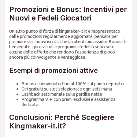
Promozioni e Bonus: Incentivi per
Nuovi e Fedeli Giocatori
Un altro punto di forza di kingmaker-it.it è rappresentato
dalle promozioni regolarmente aggiornate, pensate per
premiare sia i nuovi iscritti che gli utenti più assidui. Bonus di
benvenuto, giri gratuiti e programmi fedeltà sono solo
alcune delle offerte che rendono l’esperienza di gioco
ancora più coinvolgente e vantaggiosa.
Esempi di promozioni attive
Bonus di benvenuto fino al 100% sul primo deposito
Giri gratuiti su slot selezionate ogni settimana
Cashback settimanale sulle perdite nette
Programma VIP con premi esclusivi e assistenza
dedicata
Conclusioni: Perché Scegliere
Kingmaker-it.it?