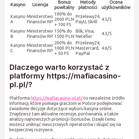
Bonus
Metody
Ocena
Kasyno
Licencja
powitalny
płatności
użytkowników
100% do
Kasyno
Ministerstwo
Przelewy24,
2000 PLN
4.5/5
A
Finansów RP
PayU, Skrill
+ 100 FS
Kasyno
Ministerstwo
150% do
Blik, Visa,
4.3/5
B
Finansów RP
1500 PLN
Neteller
200% do
Przelewy24,
Kasyno
Ministerstwo
1000 PLN
Mastercard,
4.6/5
C
Finansów RP
+ 50 FS
PayPal
Dlaczego warto korzystać z
platformy https://mafiacasino-
pl.pl/?
Platforma
https://mafiacasino-pl.pl/
to niezależne źródło
informacji, które pomaga graczom w Polsce podejmować
świadome decyzje dotyczące wyboru kasyna online.
Znajdziesz tam aktualne recenzje, porównania, a także
analizy najnowszych promocji i bonusów. Dzięki temu
możesz uniknąć nieuczciwych operatorów i skupić się na
bezpiecznej rozrywce.