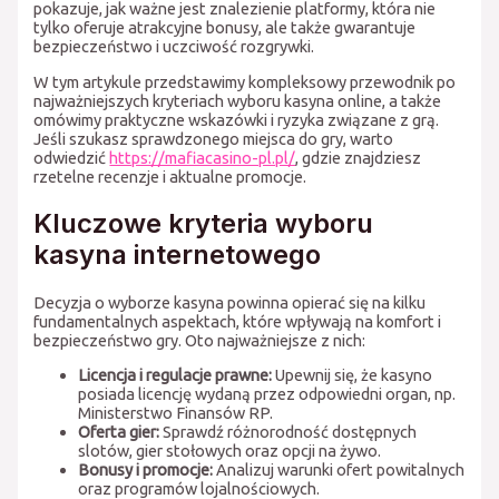
pokazuje, jak ważne jest znalezienie platformy, która nie
tylko oferuje atrakcyjne bonusy, ale także gwarantuje
bezpieczeństwo i uczciwość rozgrywki.
W tym artykule przedstawimy kompleksowy przewodnik po
najważniejszych kryteriach wyboru kasyna online, a także
omówimy praktyczne wskazówki i ryzyka związane z grą.
Jeśli szukasz sprawdzonego miejsca do gry, warto
odwiedzić
https://mafiacasino-pl.pl/
, gdzie znajdziesz
rzetelne recenzje i aktualne promocje.
Kluczowe kryteria wyboru
kasyna internetowego
Decyzja o wyborze kasyna powinna opierać się na kilku
fundamentalnych aspektach, które wpływają na komfort i
bezpieczeństwo gry. Oto najważniejsze z nich:
Licencja i regulacje prawne:
Upewnij się, że kasyno
posiada licencję wydaną przez odpowiedni organ, np.
Ministerstwo Finansów RP.
Oferta gier:
Sprawdź różnorodność dostępnych
slotów, gier stołowych oraz opcji na żywo.
Bonusy i promocje:
Analizuj warunki ofert powitalnych
oraz programów lojalnościowych.