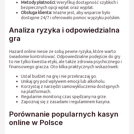
Metody płatności:
Weryfikuj dostępność szybkich i
bezpiecznych opcji wpłat oraz wypłat.
Obsługa klienta:
Ważne jest, aby wsparcie było
dostępne 24/7 i oferowało pomoc w języku polskim.
Analiza ryzyka i odpowiedzialna
gra
Hazard online niesie ze sobą pewne ryzyka, które warto
świadomie kontrolować. Odpowiedzialne podejście do gry
to nie tylko kwestia etyki, ale także zdrowia psychicznego i
finansowego gracza. Oto kilka praktycznych wskazówek:
Ustal budżet na grę i nie przekraczaj go.
Unikaj gry pod wpływem emocji lub alkoholu.
Korzystaj z narzędzi samowykluczenia dostępnych
na platformach.
Regularnie monitoruj czas spędzany na grze.
Zapoznaj się z zasadami i regulaminem kasyna.
Porównanie popularnych kasyn
online w Polsce