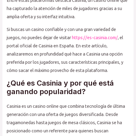
Entre estas plataformas destaca Casinia, un casino online que
ha capturado la atención de miles de jugadores gracias a su
amplia oferta y su interfaz intuitiva.
Si buscas un casino confiable y con una gran variedad de
juegos, no puedes dejar de visitar
https://es-casinia.com/
, el
portal oficial de Casinia en España. En este artículo,
analizaremos en profundidad qué hace a Casinia una opción
preferida por los jugadores, sus características principales, y
cómo sacar el máximo provecho de esta plataforma.
¿Qué es Casinia y por qué está
ganando popularidad?
Casinia es un casino online que combina tecnología de última
generación con una oferta de juegos diversificada. Desde
tragamonedas hasta juegos de mesa clásicos, Casinia se ha
posicionado como un referente para quienes buscan