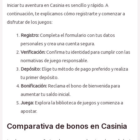
Iniciar tu aventura en Casinia es sencillo y rápido. A
continuación, te explicamos cómo registrarte y comenzar a
disfrutar de los juegos:
Registro:
Completa el formulario con tus datos
personales y crea una cuenta segura.
Verificación:
Confirma tu identidad para cumplir con las
normativas de juego responsable.
Depósito:
Elige tu método de pago preferido y realiza
tu primer depósito.
Bonificación:
Reclama el bono de bienvenida para
aumentar tu saldo inicial.
Juega:
Explora la biblioteca de juegos y comienza a
apostar.
Comparativa de bonos en Casinia