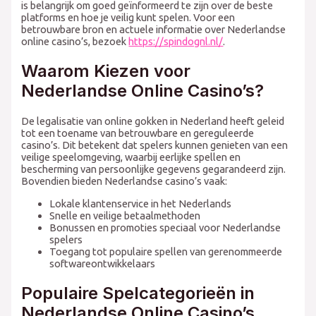
is belangrijk om goed geïnformeerd te zijn over de beste
platforms en hoe je veilig kunt spelen. Voor een
betrouwbare bron en actuele informatie over Nederlandse
online casino’s, bezoek
https://spindognl.nl/
.
Waarom Kiezen voor
Nederlandse Online Casino’s?
De legalisatie van online gokken in Nederland heeft geleid
tot een toename van betrouwbare en gereguleerde
casino’s. Dit betekent dat spelers kunnen genieten van een
veilige speelomgeving, waarbij eerlijke spellen en
bescherming van persoonlijke gegevens gegarandeerd zijn.
Bovendien bieden Nederlandse casino’s vaak:
Lokale klantenservice in het Nederlands
Snelle en veilige betaalmethoden
Bonussen en promoties speciaal voor Nederlandse
spelers
Toegang tot populaire spellen van gerenommeerde
softwareontwikkelaars
Populaire Spelcategorieën in
Nederlandse Online Casino’s