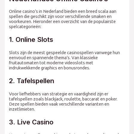
Online casino’s in Nederland bieden een breed scala aan
spellen die geschikt zijn voor verschillende smaken en
voorkeuren. Hieronder een overzicht van de populairste
spelcategorieën:
1. Online Slots
Slots zijn de meest gespeelde casinospellen vanwege hun
eenvoud en spannende thema’s. Van klassieke
fruitautomaten tot moderne videoslots met
indrukwekkende graphics en bonusrondes.
2. Tafelspellen
Voor liefhebbers van strategie en vaardigheid zijn er
tafelspellen zoals blackjack, roulette, baccarat en poker.
Deze spellen bieden vaak verschillende varianten en
inzetlimieten.
3. Live Casino