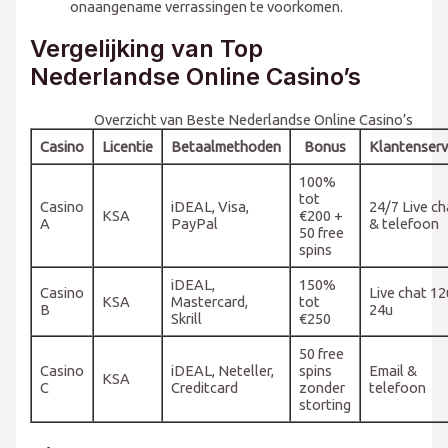
onaangename verrassingen te voorkomen.
Vergelijking van Top
Nederlandse Online Casino’s
Overzicht van Beste Nederlandse Online Casino’s
Casino
Licentie
Betaalmethoden
Bonus
Klantenserv
100%
tot
Casino
iDEAL, Visa,
24/7 Live ch
KSA
€200 +
A
PayPal
& telefoon
50 free
spins
iDEAL,
150%
Casino
Live chat 12
KSA
Mastercard,
tot
B
24u
Skrill
€250
50 free
Casino
iDEAL, Neteller,
spins
Email &
KSA
C
Creditcard
zonder
telefoon
storting