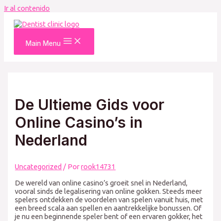
Ir al contenido
Main Menu
De Ultieme Gids voor
Online Casino’s in
Nederland
Uncategorized
/ Por
rook14731
De wereld van online casino’s groeit snel in Nederland,
vooral sinds de legalisering van online gokken. Steeds meer
spelers ontdekken de voordelen van spelen vanuit huis, met
een breed scala aan spellen en aantrekkelijke bonussen. Of
je nu een beginnende speler bent of een ervaren gokker, het