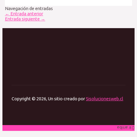
Navegación de entradas
←
Entrada anterior
Entrada siguiente
→
Copyright © 2026, Un sitio creado por
Sisolucionesweb.cl
Ir arriba