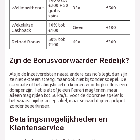
€200 + 50
Welkomstbonus
35x
€500
gratis
spins
Wekelijkse
10% tot
Geen
€100
Cashback
€100
50% tot
Reload Bonus
40x
€300
€100
Zijn de Bonusvoorwaarden Redelijk?
Als je de inzetvereisten naast andere casino’s legt, dan zijn
ze niet extreem streng, maar ook niet bijzonder soepel. De
maximale uitbetalingslimieten kunnen voor high rollers een
domper zijn. Het is alsof je een Ferrari mag lenen, maar
alleen mag rijden tot 50 km/u. Voor de doorsnee speler is
het waarschijnlijk acceptabel, maar verwacht geen jackpot
zonder beperkingen.
Betalingsmogelijkheden en
Klantenservice