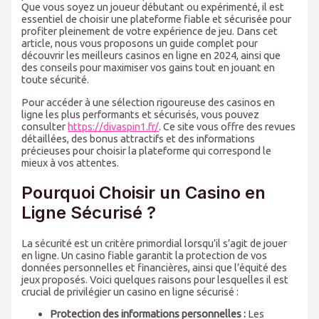
Que vous soyez un joueur débutant ou expérimenté, il est
essentiel de choisir une plateforme fiable et sécurisée pour
profiter pleinement de votre expérience de jeu. Dans cet
article, nous vous proposons un guide complet pour
découvrir les meilleurs casinos en ligne en 2024, ainsi que
des conseils pour maximiser vos gains tout en jouant en
toute sécurité.
Pour accéder à une sélection rigoureuse des casinos en
ligne les plus performants et sécurisés, vous pouvez
consulter
https://divaspin1.fr/
. Ce site vous offre des revues
détaillées, des bonus attractifs et des informations
précieuses pour choisir la plateforme qui correspond le
mieux à vos attentes.
Pourquoi Choisir un Casino en
Ligne Sécurisé ?
La sécurité est un critère primordial lorsqu’il s’agit de jouer
en ligne. Un casino fiable garantit la protection de vos
données personnelles et financières, ainsi que l’équité des
jeux proposés. Voici quelques raisons pour lesquelles il est
crucial de privilégier un casino en ligne sécurisé :
Protection des informations personnelles :
Les