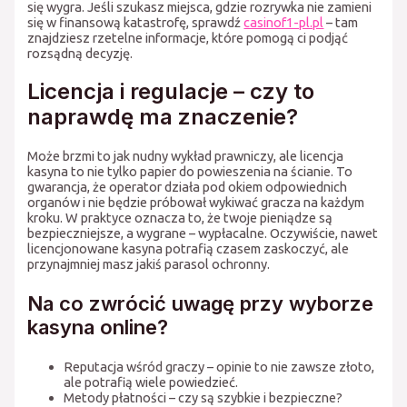
się wygra. Jeśli szukasz miejsca, gdzie rozrywka nie zamieni
się w finansową katastrofę, sprawdź
casinof1-pl.pl
– tam
znajdziesz rzetelne informacje, które pomogą ci podjąć
rozsądną decyzję.
Licencja i regulacje – czy to
naprawdę ma znaczenie?
Może brzmi to jak nudny wykład prawniczy, ale licencja
kasyna to nie tylko papier do powieszenia na ścianie. To
gwarancja, że operator działa pod okiem odpowiednich
organów i nie będzie próbował wykiwać gracza na każdym
kroku. W praktyce oznacza to, że twoje pieniądze są
bezpieczniejsze, a wygrane – wypłacalne. Oczywiście, nawet
licencjonowane kasyna potrafią czasem zaskoczyć, ale
przynajmniej masz jakiś parasol ochronny.
Na co zwrócić uwagę przy wyborze
kasyna online?
Reputacja wśród graczy – opinie to nie zawsze złoto,
ale potrafią wiele powiedzieć.
Metody płatności – czy są szybkie i bezpieczne?