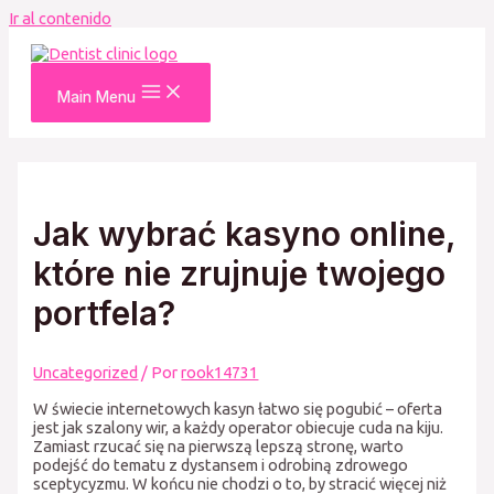
Ir al contenido
Main Menu
Jak wybrać kasyno online,
które nie zrujnuje twojego
portfela?
Uncategorized
/ Por
rook14731
W świecie internetowych kasyn łatwo się pogubić – oferta
jest jak szalony wir, a każdy operator obiecuje cuda na kiju.
Zamiast rzucać się na pierwszą lepszą stronę, warto
podejść do tematu z dystansem i odrobiną zdrowego
sceptycyzmu. W końcu nie chodzi o to, by stracić więcej niż