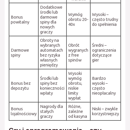
Dodatkowe
środki lub
Wymóg
Wysoki –
Bonus
darmowe
obrotu 20-
często trudny
powitalny
spiny dla
40x
do spełnienia
nowych
graczy
Obroty na
wybranych
Obrót
Średni –
Darmowe
automatach
wygranych
ograniczenia
spiny
bez ryzyka
z free
dotyczące
własnych
spinów
gier
pieniędzy
Wysoki
Środki lub
wymóg
Bardzo
Bonus bez
spiny bez
obrotu,
wysoki –
depozytu
konieczności
niskie
często
wpłaty
limity
nieopłacalny
wypłat
Nagrody dla
Różne,
Bonus
Niski – zwykle
stałych
zależne
lojalnościowy
korzystniejszy
graczy
od kasyna