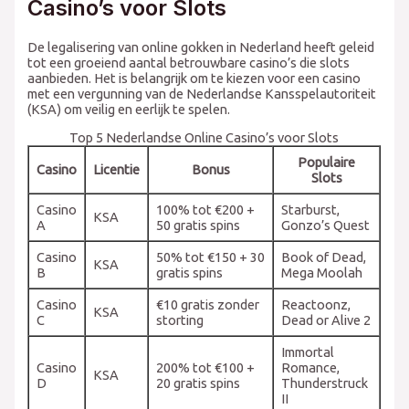
Casino’s voor Slots
De legalisering van online gokken in Nederland heeft geleid
tot een groeiend aantal betrouwbare casino’s die slots
aanbieden. Het is belangrijk om te kiezen voor een casino
met een vergunning van de Nederlandse Kansspelautoriteit
(KSA) om veilig en eerlijk te spelen.
Top 5 Nederlandse Online Casino’s voor Slots
Populaire
Casino
Licentie
Bonus
Slots
Casino
100% tot €200 +
Starburst,
KSA
A
50 gratis spins
Gonzo’s Quest
Casino
50% tot €150 + 30
Book of Dead,
KSA
B
gratis spins
Mega Moolah
Casino
€10 gratis zonder
Reactoonz,
KSA
C
storting
Dead or Alive 2
Immortal
Casino
200% tot €100 +
Romance,
KSA
D
20 gratis spins
Thunderstruck
II