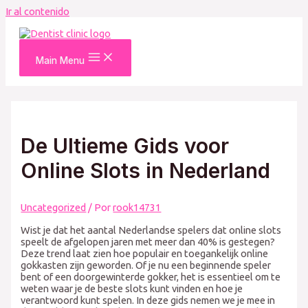
Ir al contenido
Main Menu
De Ultieme Gids voor
Online Slots in Nederland
Uncategorized
/ Por
rook14731
Wist je dat het aantal Nederlandse spelers dat online slots
speelt de afgelopen jaren met meer dan 40% is gestegen?
Deze trend laat zien hoe populair en toegankelijk online
gokkasten zijn geworden. Of je nu een beginnende speler
bent of een doorgewinterde gokker, het is essentieel om te
weten waar je de beste slots kunt vinden en hoe je
verantwoord kunt spelen. In deze gids nemen we je mee in