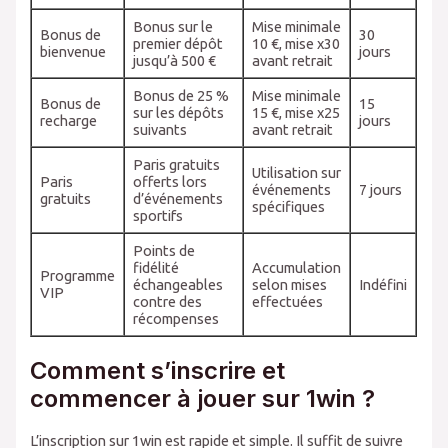
Bonus sur le
Mise minimale
Bonus de
30
premier dépôt
10 €, mise x30
bienvenue
jours
jusqu’à 500 €
avant retrait
Bonus de 25 %
Mise minimale
Bonus de
15
sur les dépôts
15 €, mise x25
recharge
jours
suivants
avant retrait
Paris gratuits
Utilisation sur
Paris
offerts lors
événements
7 jours
gratuits
d’événements
spécifiques
sportifs
Points de
fidélité
Accumulation
Programme
échangeables
selon mises
Indéfini
VIP
contre des
effectuées
récompenses
Comment s’inscrire et
commencer à jouer sur 1win ?
L’inscription sur 1win est rapide et simple. Il suffit de suivre