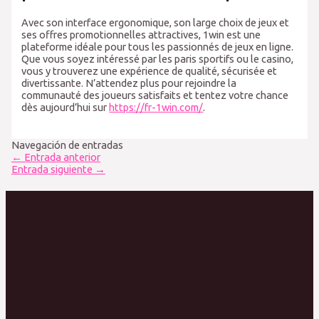
Avec son interface ergonomique, son large choix de jeux et
ses offres promotionnelles attractives, 1win est une
plateforme idéale pour tous les passionnés de jeux en ligne.
Que vous soyez intéressé par les paris sportifs ou le casino,
vous y trouverez une expérience de qualité, sécurisée et
divertissante. N’attendez plus pour rejoindre la
communauté des joueurs satisfaits et tentez votre chance
dès aujourd’hui sur
https://fr-1win.com/
.
Navegación de entradas
←
Entrada anterior
Entrada siguiente
→