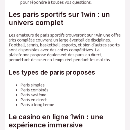
pour répondre à toutes vos questions.
Les paris sportifs sur 1win : un
univers complet
Les amateurs de paris sportifs trouveront sur 1win une offre
très complète couvrant un large éventail de disciplines.
Football, tennis, basketball, esports, et bien d’autres sports
sont disponibles avec des cotes compétitives. La
plateforme propose également des paris en direct,
permettant de miser en temps réel pendant les matchs.
Les types de paris proposés
Paris simples
Paris combinés
Paris système
Paris en direct
Paris à long terme
Le casino en ligne 1win : une
expérience immersive