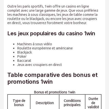
Outre les paris sportifs, 1win offre un casino en ligne
complet avec une large gamme de jeux. Que vous préfériez
les machines à sous classiques, les jeux de table comme la
roulette ou le blackjack, ou encore les jeux avec croupiers
en direct, vous trouverez forcément votre bonheur.
Les jeux populaires du casino 1win
Machines à sous vidéo
Roulette européenne et américaine
Blackjack
Poker
Baccarat
Jeux avec croupiers en direct
Table comparative des bonus et
promotions 1win
Bonus et promotions 1win
Durée
Type de
Conditions
Description
de
bonus
principales
validité