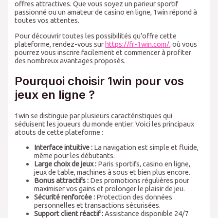
offres attractives. Que vous soyez un parieur sportif
passionné ou un amateur de casino en ligne, 1win répond à
toutes vos attentes.
Pour découvrir toutes les possibilités qu’offre cette
plateforme, rendez-vous sur
https://fr-1win.com/
, où vous
pourrez vous inscrire facilement et commencer à profiter
des nombreux avantages proposés.
Pourquoi choisir 1win pour vos
jeux en ligne ?
1win se distingue par plusieurs caractéristiques qui
séduisent les joueurs du monde entier. Voici les principaux
atouts de cette plateforme :
Interface intuitive :
La navigation est simple et fluide,
même pour les débutants.
Large choix de jeux :
Paris sportifs, casino en ligne,
jeux de table, machines à sous et bien plus encore.
Bonus attractifs :
Des promotions régulières pour
maximiser vos gains et prolonger le plaisir de jeu.
Sécurité renforcée :
Protection des données
personnelles et transactions sécurisées.
Support client réactif :
Assistance disponible 24/7