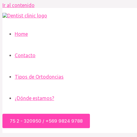
Ir al contenido
Home
Contacto
Tipos de Ortodoncias
¿Dónde estamos?
75 2 - 320950 / +569 9824 9788