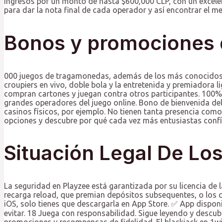
ingresos por un monto de hasta $600,000 CLP, con un excele
para dar la nota final de cada operador y así encontrar el m
Bonos y promociones d
000 juegos de tragamonedas, además de los más conocidos e 
croupiers en vivo, doble bola y la entretenida y premiadora l
compran cartones y juegan contra otros participantes. 100% 
grandes operadores del juego online. Bono de bienvenida del
casinos físicos, por ejemplo. No tienen tanta presencia com
opciones y descubre por qué cada vez más entusiastas conf
Situación Legal De Lo
La seguridad en Playzee está garantizada por su licencia de
recarga reload, que premian depósitos subsequentes, o los c
iOS, solo tienes que descargarla en App Store. ✅ App dispon
evitar. 18 Juega con responsabilidad. Sigue leyendo y descub