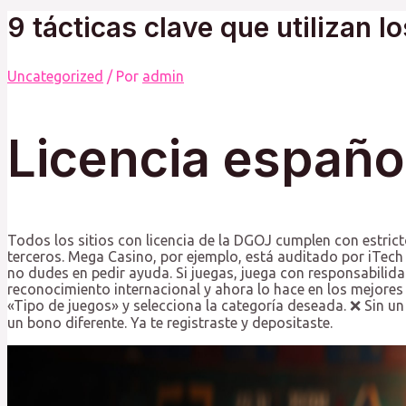
9 tácticas clave que utilizan 
Uncategorized
/ Por
admin
Licencia españo
Todos los sitios con licencia de la DGOJ cumplen con estrict
terceros. Mega Casino, por ejemplo, está auditado por iTec
no dudes en pedir ayuda. Si juegas, juega con responsabilida
reconocimiento internacional y ahora lo hace en los mejores ca
«Tipo de juegos» y selecciona la categoría deseada. ❌ Sin 
un bono diferente. Ya te registraste y depositaste.